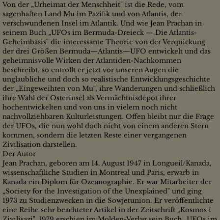
Von der „Urheimat der Menschheit" ist die Rede, vom
sagenhaften Land Mu im Pazifik und von Atlantis, der
verschwundenen Insel im Atlantik. Und wie Jean Prachan in
seinem Buch „UFOs im Bermuda-Dreieck — Die Atlantis-
Geheimbasis" die interessante Theorie von der Verquickung
der drei Größen Bermuda—Atlantis—UFO entwickelt und das
geheimnisvolle Wirken der Atlantiden-Nachkommen
beschreibt, so entrollt er jetzt vor unseren Augen die
unglaubliche und doch so realistische Entwicklungsgeschichte
der „Eingeweihten von Mu", ihre Wanderungen und schließlich
ihre Wahl der Osterinsel als Vermächtnisdepot ihrer
hochentwickelten und von uns in vielem noch nicht
nachvollziehbaren Kulturleistungen. Offen bleibt nur die Frage
der UFOs, die nun wohl doch nicht von einem anderen Stern
kommen, sondern die letzten Reste einer vergangenen
Zivilisation darstellen.
Der Autor
Jean Prachan, geboren am 14. August 1947 in Longueil/Kanada,
wissenschaftliche Studien in Montreal und Paris, erwarb in
Kanada ein Diplom für Ozeanographie. Er war Mitarbeiter der
„Society for the Investigation of the Unexplained" und ging
1973 zu Studienzwecken in die Sowjetunion. Er veröffentlichte
eine Reihe sehr beachteter Artikel in der Zeitschrift „Kosmos i
Zivilisazi". 1979 erschien im Molden-Verlag sein Buch „UFOs im