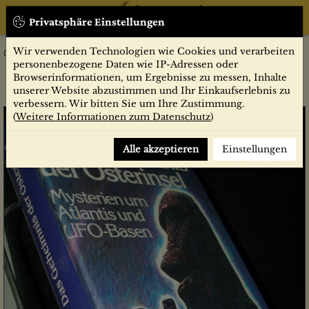
Privatsphäre Einstellungen
Wir verwenden Technologien wie Cookies und verarbeiten
Sachbücher
Das Geheimnis der Osterinsel. Mysterien um Atlantis und Ufo-
personenbezogene Daten wie IP-Adressen oder
Basen
Browserinformationen, um Ergebnisse zu messen, Inhalte
unserer Website abzustimmen und Ihr Einkaufserlebnis zu
verbessern. Wir bitten Sie um Ihre Zustimmung.
(
Weitere Informationen zum Datenschutz
)
Alle akzeptieren
Einstellungen