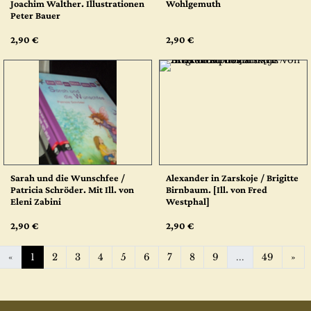
Joachim Walther. Illustrationen
Wohlgemuth
Peter Bauer
2,90 €
2,90 €
Sarah und die Wunschfee /
Alexander in Zarskoje / Brigitte
Patricia Schröder. Mit Ill. von
Birnbaum. [Ill. von Fred
Eleni Zabini
Westphal]
2,90 €
2,90 €
We
«
1
2
3
4
5
6
7
8
9
...
49
»