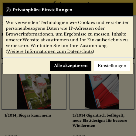
Privatsphäre Einstellungen
Wir verwenden Technologien wie Cookies und verarbeiten
neue energie
Zeitschriften
personenbezogene Daten wie IP-Adressen oder
neue energie
Browserinformationen, um Ergebnisse zu messen, Inhalte
unserer Website abzustimmen und Ihr Einkaufserlebnis zu
verbessern. Wir bitten Sie um Ihre Zustimmung.
(
Weitere Informationen zum Datenschutz
)
Sortieren
Alle akzeptieren
Einstellungen
1/2014, Biogas kann mehr
2/2014 Gigantisch beflügelt,
neue Blattdesigns für bessere
Windernten