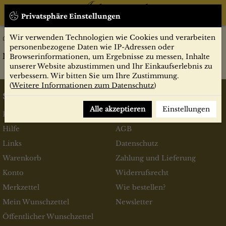
Privatsphäre Einstellungen
Wir verwenden Technologien wie Cookies und verarbeiten
Museion
Zeitschriften
personenbezogene Daten wie IP-Adressen oder
Museion
Browserinformationen, um Ergebnisse zu messen, Inhalte
unserer Website abzustimmen und Ihr Einkaufserlebnis zu
verbessern. Wir bitten Sie um Ihre Zustimmung.
(
Weitere Informationen zum Datenschutz
)
Service
Informationen
Alle akzeptieren
Einstellungen
Kontakt
Impressum
Hilfe
AGB
Links
Datenschutz
Warenkorb
Zahlung und Lieferung
Konto
Widerrufsrecht
Merkzettel
Wie bestellen?
Mein Wunschzettel
Newsletter
Öffentlicher Wunschzettel