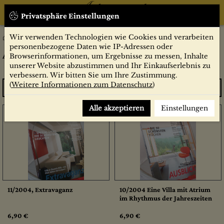
Privatsphäre Einstellungen
Wir verwenden Technologien wie Cookies und verarbeiten
Atrium
Zeitschriften
personenbezogene Daten wie IP-Adressen oder
Atrium
Browserinformationen, um Ergebnisse zu messen, Inhalte
unserer Website abzustimmen und Ihr Einkaufserlebnis zu
verbessern. Wir bitten Sie um Ihre Zustimmung.
(
Weitere Informationen zum Datenschutz
)
Sortieren
Alle akzeptieren
Einstellungen
11/2004, Extravaganz
10/2004 Eine Villa mit Atrium
im Rhythmus der Jahreszeiten
6,90 €
6,90 €