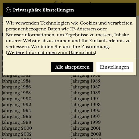
Privatsphäre Einstellungen
Wir verwenden Technologien wie Cookies und verarbeiten
Psychologie heute
Zeitschriften
personenbezogene Daten wie IP-Adressen oder
Psychologie heute
Browserinformationen, um Ergebnisse zu messen, Inhalte
unserer Website abzustimmen und Ihr Einkaufserlebnis zu
verbessern. Wir bitten Sie um Ihre Zustimmung.
Jahrgang 1974
Jahrgang 1975
(
Weitere Informationen zum Datenschutz
)
Jahrgang 1976
Jahrgang 1977
Jahrgang 1978
Jahrgang 1979
Alle akzeptieren
Einstellungen
Jahrgang 1980
Jahrgang 1981
Jahrgang 1982
Jahrgang 1983
Jahrgang 1984
Jahrgang 1985
Jahrgang 1986
Jahrgang 1987
Jahrgang 1988
Jahrgang 1989
Jahrgang 1990
Jahrgang 1991
Jahrgang 1992
Jahrgang 1993
Jahrgang 1994
Jahrgang 1995
Jahrgang 1996
Jahrgang 1997
Jahrgang 1998
Jahrgang 1999
Jahrgang 2000
Jahrgang 2001
Jahrgang 2002
Jahrgang 2003