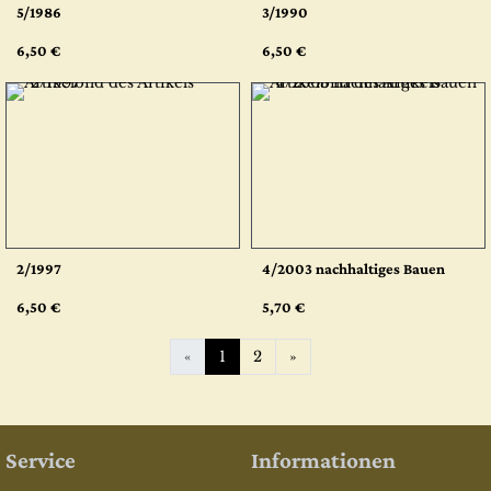
5/1986
3/1990
6,50 €
6,50 €
2/1997
4/2003 nachhaltiges Bauen
6,50 €
5,70 €
Weiter
«
1
2
»
Service
Informationen