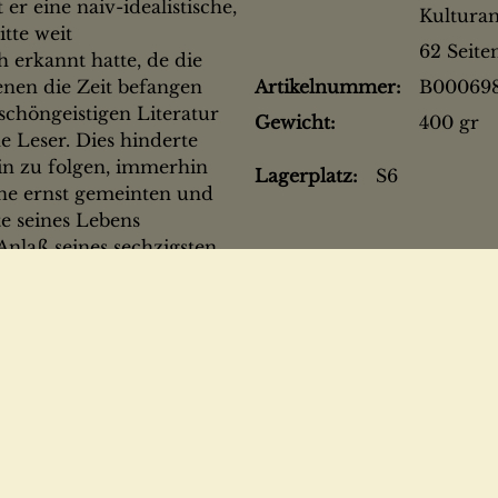
er eine naiv-idealistische,
Kultura
tte weit
62 Seite
erkannt hatte, de die
enen die Zeit befangen
Artikelnummer:
B00069
 schöngeistigen Literatur
Gewicht:
400 gr
e Leser. Dies hinderte
in zu folgen, immerhin
Lagerplatz:
S6
eine ernst gemeinten und
e seines Lebens
 Anlaß seines sechzigsten
lreiche Huldigungen
urden. Zu dieser Zeit
eise.
ührenden Kreisen des
Anerkennung und
och gar nicht bekannter
ern, Künstlern,
zusammengestellt.