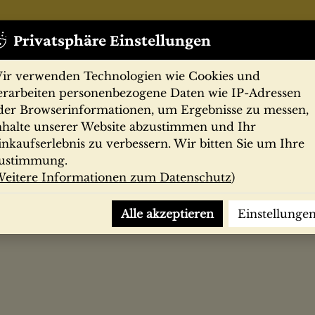
Privatsphäre Einstellungen
ir verwenden Technologien wie Cookies und
erarbeiten personenbezogene Daten wie IP-Adressen
der Browserinformationen, um Ergebnisse zu messen,
nhalte unserer Website abzustimmen und Ihr
Zeitschriften
Filmprogramme
Postk
inkaufserlebnis zu verbessern. Wir bitten Sie um Ihre
ustimmung.
eitere Informationen zum Datenschutz
)
abe im Urteil bedeutender Zeitgenossen / Wilhelm Raabe. Br
Alle akzeptieren
Einstellunge