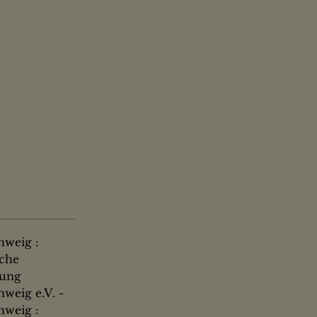
hweig :
sche
gung
weig e.V. -
hweig :