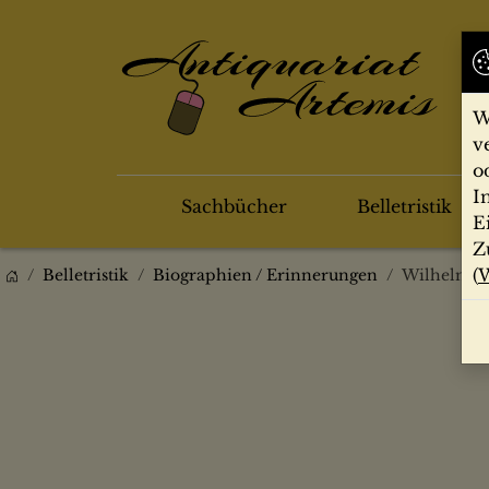
W
v
o
I
Sachbücher
Belletristik
E
Z
(
W
Belletristik
Biographien / Erinnerungen
Wilhelm Ra