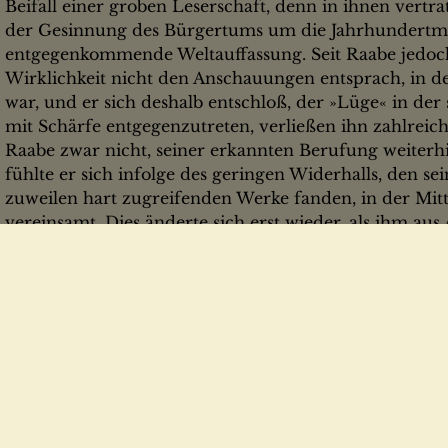
Beifall einer groben Leserschaft, denn in ihnen vertrat 
der Gesinnung des Bürgertums um die Jahrhundertmi
entgegenkommende Weltauffassung. Seit Raabe jedoch 
Wirklichkeit nicht den Anschauungen entsprach, in d
war, und er sich deshalb entschloß, der »Lüge« in der
mit Schärfe entgegenzutreten, verließen ihn zahlreich
Raabe zwar nicht, seiner erkannten Berufung weiterh
fühlte er sich infolge des geringen Widerhalls, den s
zuweilen hart zugreifenden Werke fanden, in der Mitt
vereinsamt. Dies änderte sich erst wieder, als ihm aus
und insbesondere seines siebzigsten Geburtstags zah
persönlicher und öffentlicher Art entgegengebracht w
fanden seine Werke erneut Eingang in weiteste Volkskr
Zum Zeichen dessen, daß Raabe auch in den geistig f
deutschen Volkes zu seiner Zeit ein hohes Maß von 
Verehrung fand, ist eine Auswahl bisher wenig oder n
Zuschriften, wie sie ihm von angesehenen Schriftstell
Wissenschaftlern und Philosophen zugegangen sind, 
Professor Dr. Karl Hoppe