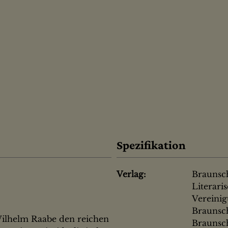
Spezifikation
Verlag:
Braunsc
Literari
Vereini
Braunsch
ilhelm Raabe den reichen
Braunsc