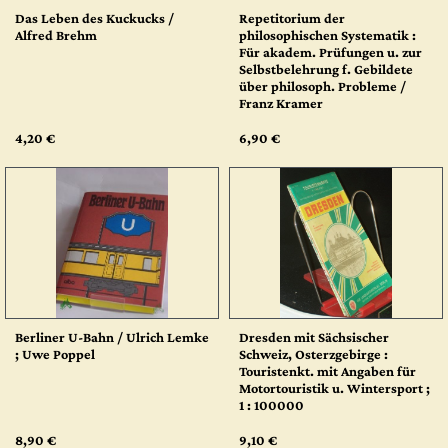
Das Leben des Kuckucks /
Repetitorium der
Alfred Brehm
philosophischen Systematik :
Für akadem. Prüfungen u. zur
Selbstbelehrung f. Gebildete
über philosoph. Probleme /
Franz Kramer
4,20 €
6,90 €
Berliner U-Bahn / Ulrich Lemke
Dresden mit Sächsischer
; Uwe Poppel
Schweiz, Osterzgebirge :
Touristenkt. mit Angaben für
Motortouristik u. Wintersport ;
1 : 100000
8,90 €
9,10 €