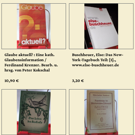
Glaube aktuell? : Eine kath.
Buschheuer, Else: Das New-
Glaubensinformation /
York-Tagebuch Teil: [1].,
Ferdinand Krenzer. Bearb. u.
www.else-buschheuer.de
hrsg. von Peter Kokschal
10,90 €
3,20 €