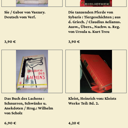
Sie / Gabor von Vaszary.
Die tanzenden Pferde von
Deutsch vom Verf.
Sybaris : Tiergeschichten ; aus
d. Griech. / Claudius Aelianus.
Ausw., Übers., Nachw. u. Reg.
von Ursula u. Kurt Treu
3,90 €
3,90 €
Das Buch des Lachens :
Kleist, Heinrich von: Kleists
Schnurren, Schwänke u.
Werke Teil: Bd. 2.
Anekdoten / Hrsg.: Wilhelm
von Scholz
6,90 €
4,20 €