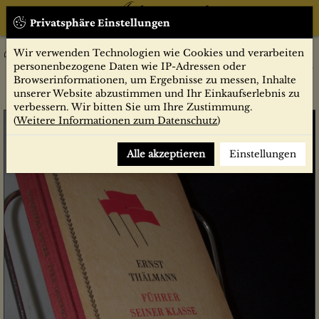
Privatsphäre Einstellungen
Wir verwenden Technologien wie Cookies und verarbeiten
Belletristik
Biographien / Erinnerungen
Ernst Thälmann : Führer seiner Klasse. Literarisches Szenarium
personenbezogene Daten wie IP-Adressen oder
/ Willi Bredel ; Michael Tschesno-Hell
Browserinformationen, um Ergebnisse zu messen, Inhalte
unserer Website abzustimmen und Ihr Einkaufserlebnis zu
verbessern. Wir bitten Sie um Ihre Zustimmung.
(
Weitere Informationen zum Datenschutz
)
Alle akzeptieren
Einstellungen