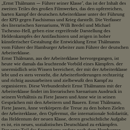
„Ernst Thälmann — Führer seiner Klasse", das ist der Inhalt des
zweiten Teiles des großen Filmwerkes, das den opferreichen,
harten Kampf der deutschen Arbeiterklasse unter der Führung
der KPD gegen Faschismus und Krieg darstellt. Die Verfasser
des literarischen Szenariums, Willi Bredel und Michael
Tschesno-Hell, geben eine ergreifende Darstellung des
Heldenkampfes der Antifaschisten und zeigen in hoher
künstlerischer Gestaltung die Entwicklung Ernst Thälmanns
vom Führer der Hamburger Arbeiter zum Führer der deutschen
Arbeiterklasse.
Ernst Thälmann, aus der Arbeiterklasse hervorgegangen, ist
heute wie damals das leuchtende Vorbild eines Kämpfers. der
unermüdlich sein Wissen bereichert, der mit der Arbeiterklasse
lebt und es stets versteht, die Arbeiterforderungen rechtzeitig
und richtig auszuarbeiten und zielbewußt den Kampf zu
organisieren. Diese Verbundenheit Ernst Thälmanns mit der
Arbeiterklasse findet im literarischen Szenarium Ausdruck in
seinem Verhältnis zu Fiete Jansen und Anne wie in seinen
Gesprächen mit den Arbeitern und Bauern. Ernst Thälmann,
Fiete Jansen, Änne verkörpern die Treue zu den hohen Zielen
der Arbeiterklasse, den Opfermut, die internationale Solidarität,
das Heldentum der neuen Klasse, deren geschichtliche Aufgabe
es ist, ein neues, sozialistisches Deutschland zu erkämpfen.