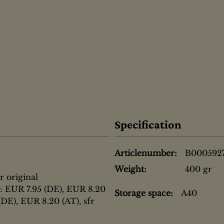
Specification
Articlenumber:
B000592
Weight:
400 gr
r original
 : EUR 7.95 (DE), EUR 8.20
Storage space:
A40
(DE), EUR 8.20 (AT), sfr