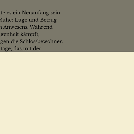
lte es ein Neuanfang sein
 Ruhe: Lüge und Betrug
lten Anwesens. Während
genheit kämpft,
gen die Schlossbewohner.
tage, das mit der
eiten Weltkriegs
ihre eigene Geschichte