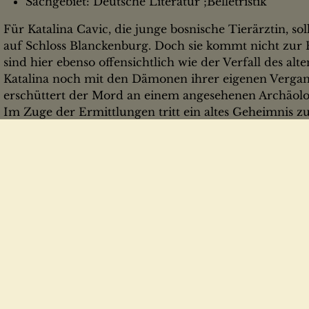
Sachgebiet: Deutsche Literatur ;Belletristik
Für Katalina Cavic, die junge bosnische Tierärztin, sol
auf Schloss Blanckenburg. Doch sie kommt nicht zur
sind hier ebenso offensichtlich wie der Verfall des a
Katalina noch mit den Dämonen ihrer eigenen Vergan
erschüttert der Mord an einem angesehenen Archäolo
Im Zuge der Ermittlungen tritt ein altes Geheimnis zu
dramatischen Flucht einer Frau in den Wirren des Zw
zusammenhängt – und das Katalina nur allzu sehr an 
erinnert...
gutes Exemplar, ordentlich