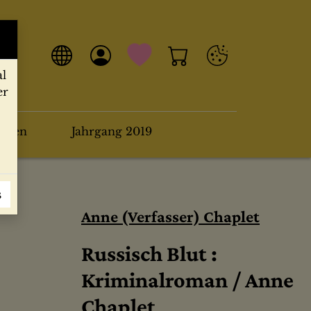
al
er
arten
Jahrgang 2019
s
Anne (Verfasser) Chaplet
Russisch Blut :
Kriminalroman / Anne
Chaplet