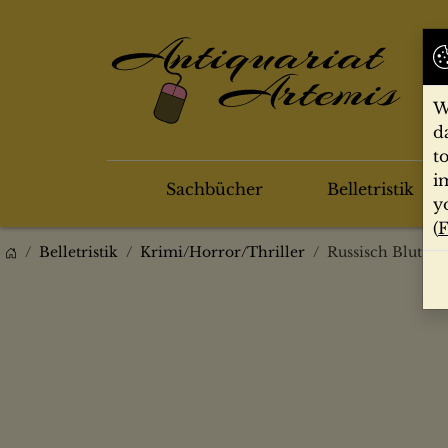
W
d
t
i
Sachbücher
Belletristik
y
(
F
Belletristik
Krimi/Horror/Thriller
Russisch Blut :