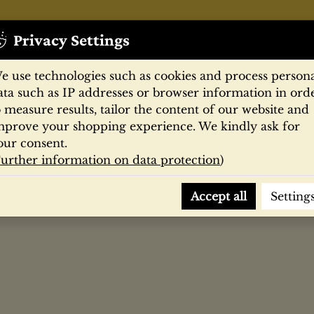
Privacy Settings
e use technologies such as cookies and process person
ata such as IP addresses or browser information in ord
o measure results, tailor the content of our website and
mprove your shopping experience. We kindly ask for
Zeitschriften
Filmprogramme
Postk
our consent.
urther information on data protection
)
 Kriminalroman / Anne Chaplet
Accept all
Setting