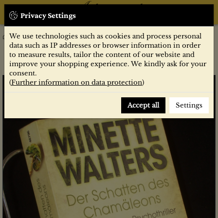
Privacy Settings
We use technologies such as cookies and process personal
Belletristik
Krimi/Horror/Thriller
Der Schatten des Chamäleons : Roman / Minette Walters. Aus
data such as IP addresses or browser information in order
dem Engl. von Mechtild Sandberg-Ciletti
to measure results, tailor the content of our website and
improve your shopping experience. We kindly ask for your
consent.
(
Further information on data protection
)
Accept all
Settings