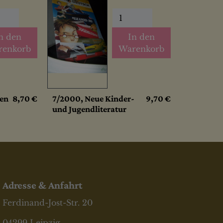
n den
In den
renkorb
Warenkorb
en
8,70 €
7/2000, Neue Kinder-
9,70 €
und Jugendliteratur
Adresse & Anfahrt
Ferdinand-Jost-Str. 20
04299 Leipzig