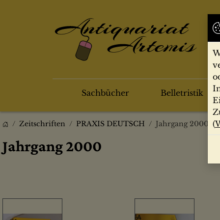
W
v
o
I
Sachbücher
Belletristik
E
Z
(
W
Zeitschriften
PRAXIS DEUTSCH
Jahrgang 2000
Jahrgang 2000