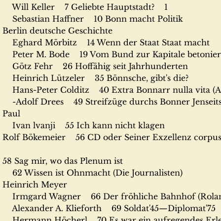
Will Keller 7 Geliebte Hauptstadt? 1
Sebastian Haffner 10 Bonn macht Politik
Berlin deutsche Geschichte
Eghard Mörbitz 14 Wenn der Staat Staat macht
Peter M. Bode 19 Vom Bund zur Kapitale betonier
Götz Fehr 26 Hoffähig seit Jahrhunderten
Heinrich Lützeler 35 Bönnsche, gibt's die?
Hans-Peter Colditz 40 Extra Bonnarr nulla vita (Al
-Adolf Drees 49 Streifzüge durchs Bonner Jenseit
Paul
Ivan lvanji 55 Ich kann nicht klagen
Rolf Bökemeier 56 CD oder Seiner Exzellenz corpus 
58 Sag mir, wo das Plenum ist
62 Wissen ist Ohnmacht (Die Journalisten)
Heinrich Meyer
Irmgard Wagner 66 Der fröhliche Bahnhof (Rolan
Alexander A. Klieforth 69 Soldat'45—Diplomat'75
Hermann Höcherl 70 Es war ein aufregendes Erle