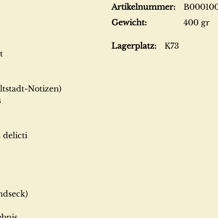
Artikelnummer:
B00010
Gewicht:
400 gr
Lagerplatz:
K73
t
tstadt-Notizen)
s
delicti
dseck)
bnis