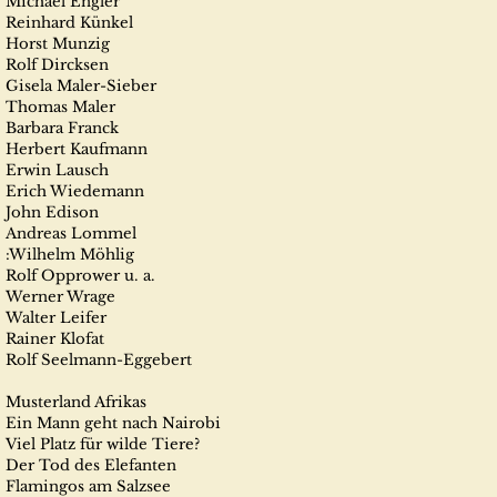
Michael Engler
Reinhard Künkel
Horst Munzig
Rolf Dircksen
Gisela Maler-Sieber
Thomas Maler
Barbara Franck
Herbert Kaufmann
Erwin Lausch
Erich Wiedemann
John Edison
Andreas Lommel
:Wilhelm Möhlig
Rolf Opprower u. a.
Werner Wrage
Walter Leifer
Rainer Klofat
Rolf Seelmann-Eggebert
Musterland Afrikas
Ein Mann geht nach Nairobi
Viel Platz für wilde Tiere?
Der Tod des Elefanten
Flamingos am Salzsee