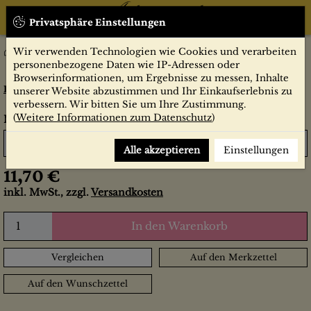
Privatsphäre Einstellungen
Wir verwenden Technologien wie Cookies und verarbeiten
Nr. 7836 Die fünf Geächteten
personenbezogene Daten wie IP-Adressen oder
Browserinformationen, um Ergebnisse zu messen, Inhalte
Illustrierte film-Bühne, Programmheft, Faltblatt
unserer Website abzustimmen und Ihr Einkaufserlebnis zu
verbessern. Wir bitten Sie um Ihre Zustimmung.
Nr. 7836 Die fünf Geächteten
(
Weitere Informationen zum Datenschutz
)
●
Gewicht: 0.1 kg
Sofort lieferbar
Alle akzeptieren
Einstellungen
11,70 €
inkl. MwSt., zzgl.
Versandkosten
In den Warenkorb
Vergleichen
Auf den Merkzettel
Auf den Wunschzettel