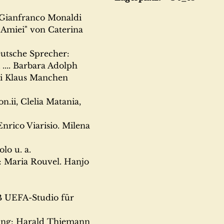
anco Monaldi
 von Caterina
 Sprecher:
rbara Adolph
s Manchen
elia Matania,
arisio. Milena
u. a.
 Rouvel. Hanjo
-Studio für
arald Thiemann