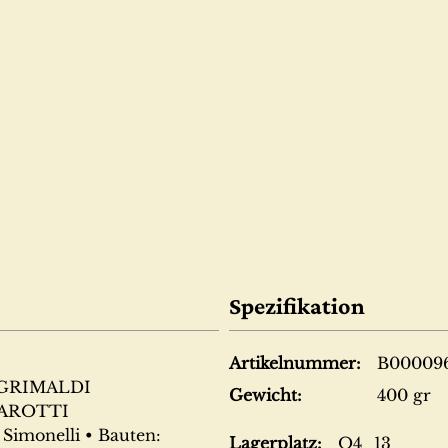
Spezifikation
Artikelnummer:
B00009
MALDI
Gewicht:
400 gr
OTTI
lli • Bauten:
Lagerplatz:
O4_13