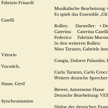
Fabrizio Frisardi
Musikalische Bearbeitung: Gianfr
Es spielt das Ensemble „Gli Amiei"
Caselli
Rollen: Darsteller: • Deutsche
Caterina Caterina Caselli .... Ba
Federico Fabrizio Moroni Klau
In den weiteren Rollen:
Nino Taranto, Gabriele Anton.ii, Cl
Vittorio
Congia, Dolores Palumbo, Enrico Vi
Vucotich,
Carlo Taranto, Carlo Croccolo 
Weitere deutsche Sprecher: Maria
Hasse, Gerd
Biewer, Annemone Haase
Deutsche Bearbeitung: VEB UEFA
Synchronisation
Dialog der deutschen Fassung: H