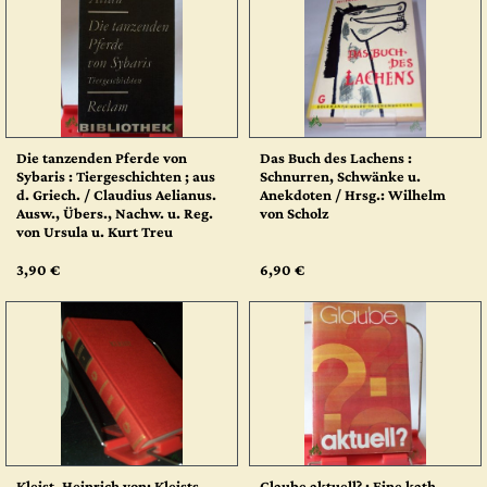
Die tanzenden Pferde von
Das Buch des Lachens :
Sybaris : Tiergeschichten ; aus
Schnurren, Schwänke u.
d. Griech. / Claudius Aelianus.
Anekdoten / Hrsg.: Wilhelm
Ausw., Übers., Nachw. u. Reg.
von Scholz
von Ursula u. Kurt Treu
3,90 €
6,90 €
Kleist, Heinrich von: Kleists
Glaube aktuell? : Eine kath.