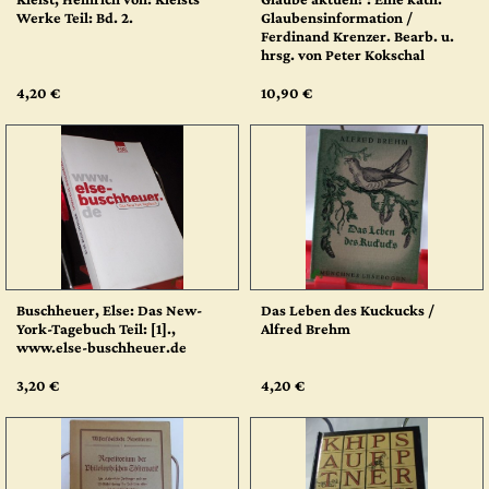
Werke Teil: Bd. 2.
Glaubensinformation /
Ferdinand Krenzer. Bearb. u.
hrsg. von Peter Kokschal
4,20 €
10,90 €
Buschheuer, Else: Das New-
Das Leben des Kuckucks /
York-Tagebuch Teil: [1].,
Alfred Brehm
www.else-buschheuer.de
3,20 €
4,20 €