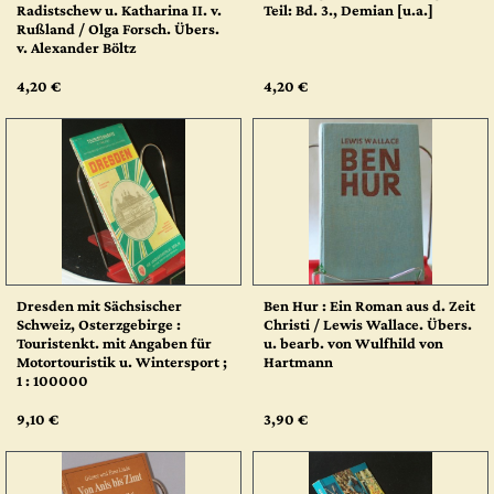
Radistschew u. Katharina II. v.
Teil: Bd. 3., Demian [u.a.]
Rußland / Olga Forsch. Übers.
v. Alexander Böltz
4,20 €
4,20 €
Dresden mit Sächsischer
Ben Hur : Ein Roman aus d. Zeit
Schweiz, Osterzgebirge :
Christi / Lewis Wallace. Übers.
Touristenkt. mit Angaben für
u. bearb. von Wulfhild von
Motortouristik u. Wintersport ;
Hartmann
1 : 100000
9,10 €
3,90 €