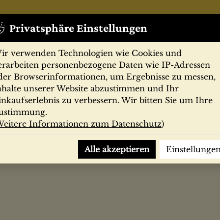
Privatsphäre Einstellungen
ir verwenden Technologien wie Cookies und
erarbeiten personenbezogene Daten wie IP-Adressen
der Browserinformationen, um Ergebnisse zu messen,
nhalte unserer Website abzustimmen und Ihr
Zeitschriften
Filmprogramme
Postk
inkaufserlebnis zu verbessern. Wir bitten Sie um Ihre
ustimmung.
eitere Informationen zum Datenschutz
)
. für Denkmalpflege in d. Stadtorganisation d. Kulturbundes d
Alle akzeptieren
Einstellunge