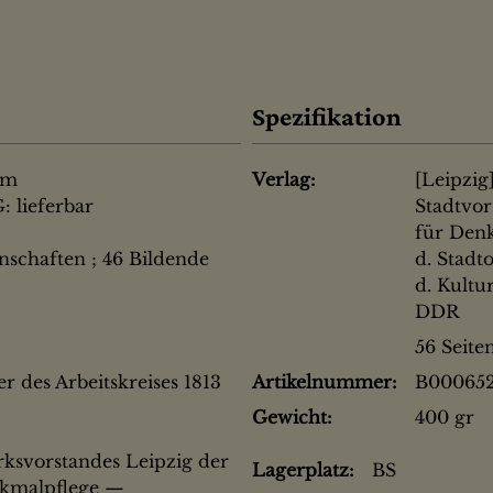
Spezifikation
cm
Verlag:
[Leipzig]
 lieferbar
Stadtvor
für Denk
nschaften ; 46 Bildende
d. Stadt
d. Kultu
DDR
56 Seite
r des Arbeitskreises 1813
Artikelnummer:
B000652
Gewicht:
400 gr
rksvorstandes Leipzig der
Lagerplatz:
BS
enkmalpflege —