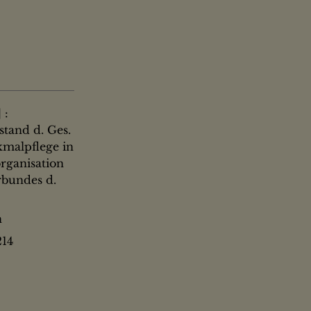
 :
stand d. Ges.
malpflege in
organisation
rbundes d.
n
14