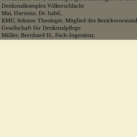
Denkmalkomplex Völkerschlacht
Mai, Hartmut, Dr. habil.,
KMU, Sektion Theologie, Mitglied des Bezirksvorstand
Gesellschaft für Denkmalpflege
Müller, Bernhard H., Fach-Ingenieur,
Fachbereichsdirektor Kleindenkmale VEB Denkmalpfle
Bezirksvorstandes Leipzig der Gesellschaft für Denkm
Pasch, Gerhart, Dr.-Ingenieur,
Architekt BDA/KDT, Bezirkskirchenamt, stellv. Vorsit
Bezirksvorstandes Leipzig der Gesellschaft für Denkm
Rähse, Stefan, Dipl.-Ingenieur,
VEB Denkmalpflege Leipzig, IG Denkmalpflege
Stier, Peter, Dr.,
Abteilungsleiter Schulung, Liberal-Demokratische Par
Bezirksverband Leipzig, Mitglied des Bezirksvorstande
Heimatgeschichte
Topfstedt, Thomas, Dr. sc., Dozent,
KMU, Sektion Kultur- und Kunstwissenschaften, IG D