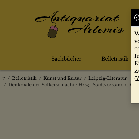
W
v
o
I
Sachbücher
Belletristik
E
Z
(
W
Belletristik
Kunst und Kultur
Leipzig-Literatur
Denkmale der Völkerschlacht / Hrsg.: Stadtvorstand d. Ges