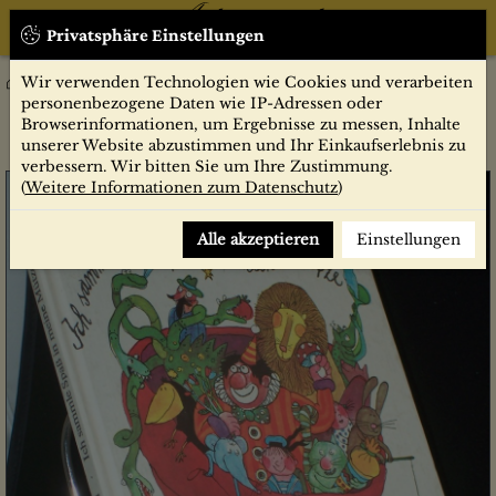
Privatsphäre Einstellungen
Wir verwenden Technologien wie Cookies und verarbeiten
Belletristik
Kinder- und Jugendbuch
Ich sammle Spaß in meine Mütze : Gedichte für Kinder /
personenbezogene Daten wie IP-Adressen oder
Gottfried Herold. Illustrationen von Petra Wiegandt
Browserinformationen, um Ergebnisse zu messen, Inhalte
unserer Website abzustimmen und Ihr Einkaufserlebnis zu
verbessern. Wir bitten Sie um Ihre Zustimmung.
(
Weitere Informationen zum Datenschutz
)
Alle akzeptieren
Einstellungen