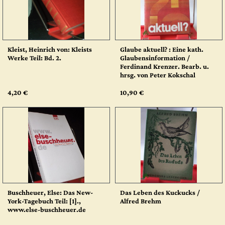
Kleist, Heinrich von: Kleists
Glaube aktuell? : Eine kath.
Werke Teil: Bd. 2.
Glaubensinformation /
Ferdinand Krenzer. Bearb. u.
hrsg. von Peter Kokschal
4,20 €
10,90 €
Buschheuer, Else: Das New-
Das Leben des Kuckucks /
York-Tagebuch Teil: [1].,
Alfred Brehm
www.else-buschheuer.de