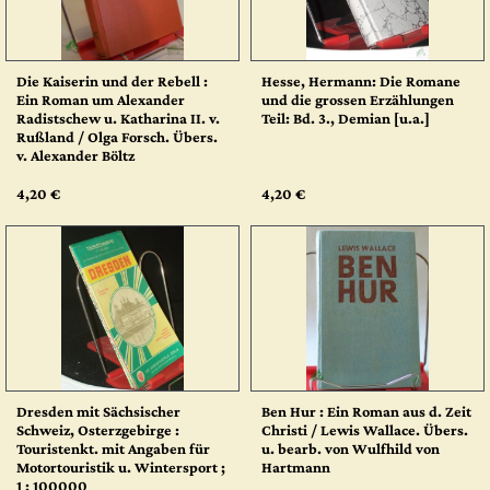
Die Kaiserin und der Rebell :
Hesse, Hermann: Die Romane
Ein Roman um Alexander
und die grossen Erzählungen
Radistschew u. Katharina II. v.
Teil: Bd. 3., Demian [u.a.]
Rußland / Olga Forsch. Übers.
v. Alexander Böltz
4,20 €
4,20 €
Dresden mit Sächsischer
Ben Hur : Ein Roman aus d. Zeit
Schweiz, Osterzgebirge :
Christi / Lewis Wallace. Übers.
Touristenkt. mit Angaben für
u. bearb. von Wulfhild von
Motortouristik u. Wintersport ;
Hartmann
1 : 100000