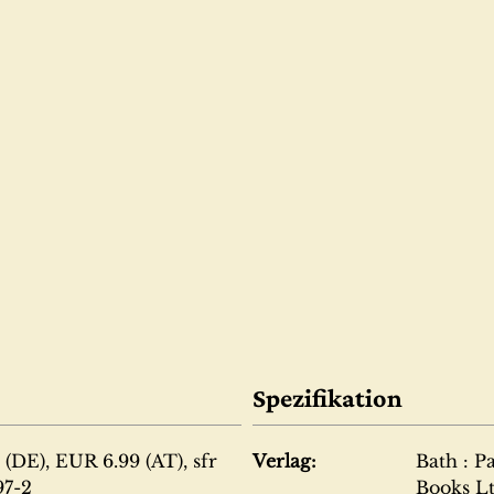
Spezifikation
(DE), EUR 6.99 (AT), sfr
Verlag:
Bath : P
97-2
Books L