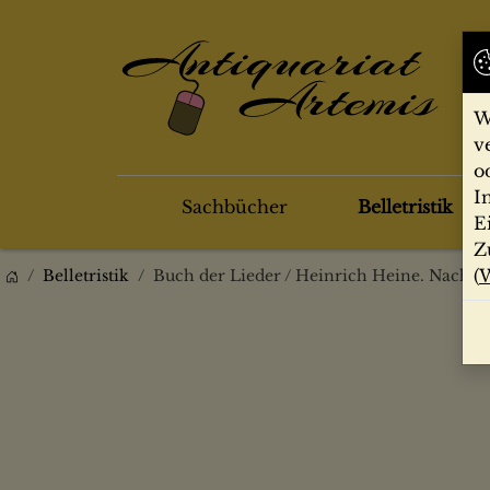
W
v
o
I
Sachbücher
Belletristik
E
Z
(
W
Belletristik
Buch der Lieder / Heinrich Heine. Nachb