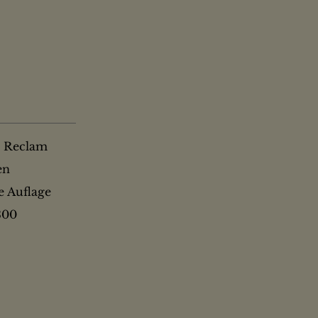
: Reclam
en
ge Auflage
300