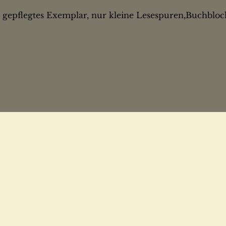
gepflegtes Exemplar, nur kleine Lesespuren,Buchbloc
weitere Bücher unseres AutorsH
In den
I