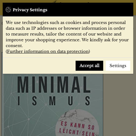
Privacy Settings
We use technologies such as cookies and process personal
Sachbücher
Minimalismus : es kann so leicht sein : wie du dein Leben durch
data such as IP addresses or browser information in order
einen minimalistischen Lebensstil nachhaltig vereinfachst /
to measure results, tailor the content of our website and
Hubert Möller
improve your shopping experience. We kindly ask for your
consent.
(
Further information on data protection
)
Accept all
Settings