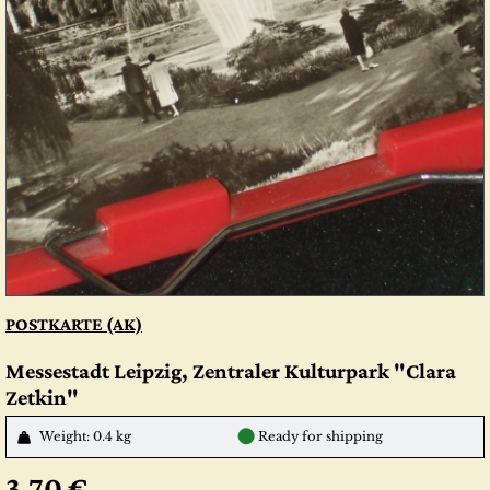
POSTKARTE (AK)
Messestadt Leipzig, Zentraler Kulturpark "Clara
Zetkin"
●
Weight: 0.4 kg
Ready for shipping
3,70 €