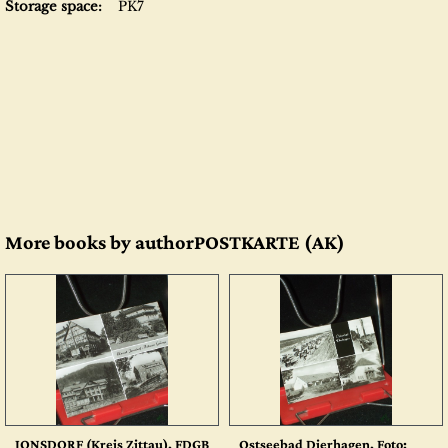
Storage space:
PK7
More books by authorPOSTKARTE (AK)
JONSDORF (Kreis Zittau), FDGB
Ostseebad Dierhagen, Foto: