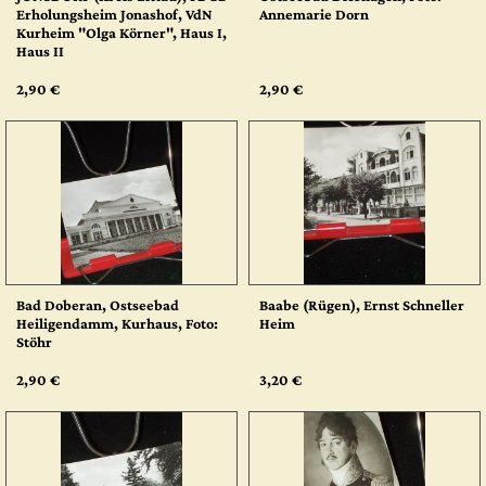
Erholungsheim Jonashof, VdN
Annemarie Dorn
Kurheim "Olga Körner", Haus I,
Haus II
2,90 €
2,90 €
Bad Doberan, Ostseebad
Baabe (Rügen), Ernst Schneller
Heiligendamm, Kurhaus, Foto:
Heim
Stöhr
2,90 €
3,20 €