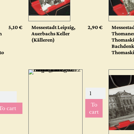
5,10 €
Messestadt Leipzig,
2,90 €
Messestad
m
Auerbachs Keller
Thomaner
(Källeren)
Thomaski
Bachdenk
to
Thomaski
To
To cart
cart