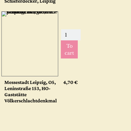
Schieferdecker, Leipzig
To
cart
Messestadt Leipzig, O5,
4,70 €
Leninstraße 153, HO-
Gaststätte
Völkerschlachtdenkmal