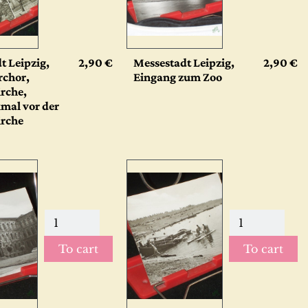
t Leipzig,
2,90 €
Messestadt Leipzig,
2,90 €
chor,
Eingang zum Zoo
rche,
mal vor der
rche
To cart
To cart