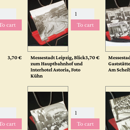
To cart
To cart
3,70 €
Messestadt Leipzig, Blick
3,70 €
Messestad
zum Hauptbahnhof und
Gaststätt
Interhotel Astoria, Foto
Am Schei
Kühn
To cart
To cart