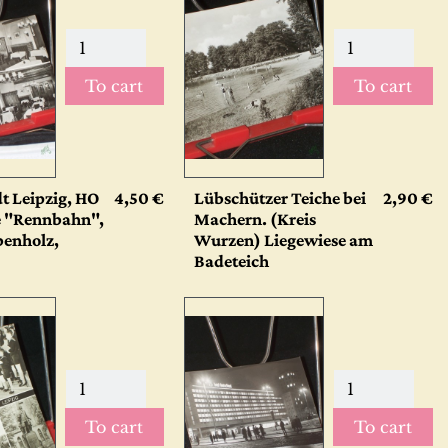
To cart
To cart
t Leipzig, HO
4,50 €
Lübschützer Teiche bei
2,90 €
e "Rennbahn",
Machern. (Kreis
benholz,
Wurzen) Liegewiese am
Badeteich
To cart
To cart