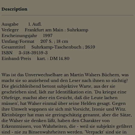
Description
Ausgabe 1. Aufl.
Verleger Frankfurt am Main : Suhrkamp
Erscheinungsjahr 1997
Umfang/Format 207 S. ; 18 cm
Gesamttitel Suhrkamp-Taschenbuch ; 2659
ISBN 3-518-39159-3
Einband/Preis kart. : DM 14.80
Was ist das Unverwechselbare an Martin Walsers Büchern, was
macht sie so anziehend und den Leser nach ihnen so süchtig?
Die gleichbleibend betont subjektive Warte, aus der sie
geschrieben sind, lädt zur Identifikation ein. 'Du kriegst eine
Ohrfeige, machst aber ein Gesicht, daß die Leute lachen
müssen', hat Walser einmal über seine Helden gesagt. Gegen
ihre Umwelt wappnen sie sich mit Vorsicht, Ironie und Witz.
Kleinbürger hat man sie geringschätzig genannt, aber die Sätze,
die Walser sie denken läßt, haben den Charakter von
Erkenntnissen, von Wahrheiten, die - weil sie subjektiv gefiltert
sind - nie zu Binsenwahrheiten werden. 'Verpackt' sind sie in