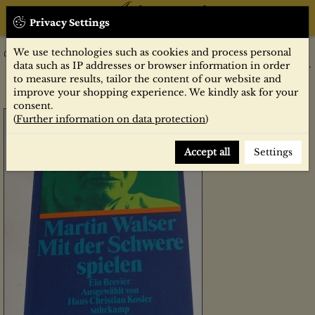
Privacy Settings
We use technologies such as cookies and process personal
Belletristik
"Mit der Schwere spielen" : ein Brevier / Martin Walser. Ausgew.
data such as IP addresses or browser information in order
von Hans Christian Kosler
to measure results, tailor the content of our website and
improve your shopping experience. We kindly ask for your
consent.
(
Further information on data protection
)
Accept all
Settings