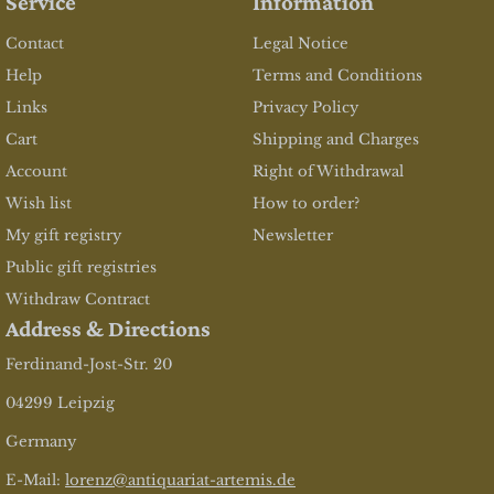
Service
Information
Contact
Legal Notice
Help
Terms and Conditions
Links
Privacy Policy
Cart
Shipping and Charges
Account
Right of Withdrawal
Wish list
How to order?
My gift registry
Newsletter
Public gift registries
Withdraw Contract
Address & Directions
Ferdinand-Jost-Str. 20
04299 Leipzig
Germany
E-Mail:
lorenz@antiquariat-artemis.de