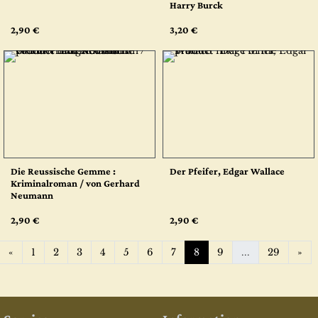
Harry Burck
2,90 €
3,20 €
Die Reussische Gemme :
Der Pfeifer, Edgar Wallace
Kriminalroman / von Gerhard
Neumann
2,90 €
2,90 €
Previous
Ne
«
1
2
3
4
5
6
7
8
9
...
29
»