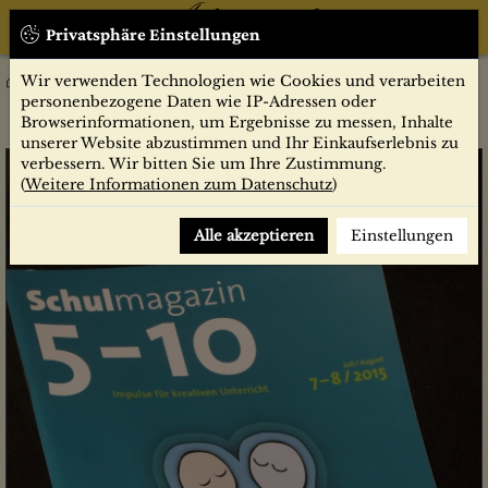
Privatsphäre Einstellungen
Wir verwenden Technologien wie Cookies und verarbeiten
Zeitschriften
SCHULMAGAZIN 5-10
7/8 2015 Welt aus den Fugen
personenbezogene Daten wie IP-Adressen oder
Browserinformationen, um Ergebnisse zu messen, Inhalte
unserer Website abzustimmen und Ihr Einkaufserlebnis zu
verbessern. Wir bitten Sie um Ihre Zustimmung.
(
Weitere Informationen zum Datenschutz
)
Alle akzeptieren
Einstellungen