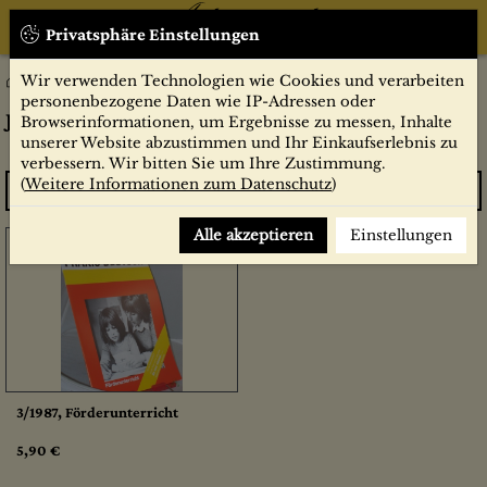
Privatsphäre Einstellungen
Wir verwenden Technologien wie Cookies und verarbeiten
Jahrgang 1987
Zeitschriften
PRAXIS DEUTSCH
personenbezogene Daten wie IP-Adressen oder
Jahrgang 1987
Browserinformationen, um Ergebnisse zu messen, Inhalte
unserer Website abzustimmen und Ihr Einkaufserlebnis zu
verbessern. Wir bitten Sie um Ihre Zustimmung.
(
Weitere Informationen zum Datenschutz
)
Sortieren
Alle akzeptieren
Einstellungen
3/1987, Förderunterricht
5,90 €