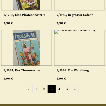
7/1988, Eine Piratenhochzeit
9/1985, In grosser Gefahr
2,90 €
2,90 €
9/1982, Der Thronwechsel
8/1989, Die Wandlung
2,90 €
2,90 €
Zurück
Weiter
«
1
2
3
4
5
»