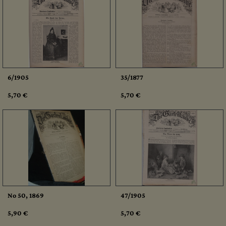
6/1905
35/1877
5,70 €
5,70 €
No 50, 1869
47/1905
5,90 €
5,70 €