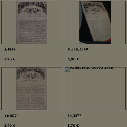
5/1855
No 49, 1869
5,70 €
5,90 €
41/1877
34/1877
5,70 €
5,70 €