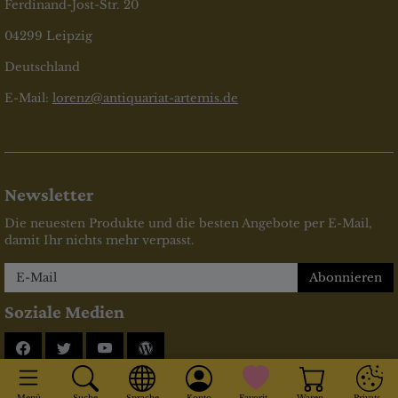
Ferdinand-Jost-Str. 20
04299 Leipzig
Deutschland
E-Mail:
lorenz@antiquariat-artemis.de
Newsletter
Die neuesten Produkte und die besten Angebote per E-Mail,
damit Ihr nichts mehr verpasst.
Newsletter
Abonnieren
Soziale Medien
Facebook
Twitter
YouTube
Blog
* inkl. MwSt., zzgl.
Versandkosten
Menü
Suche
Sprache
Konto
Favoriten
Warenkorb
Privatsphä