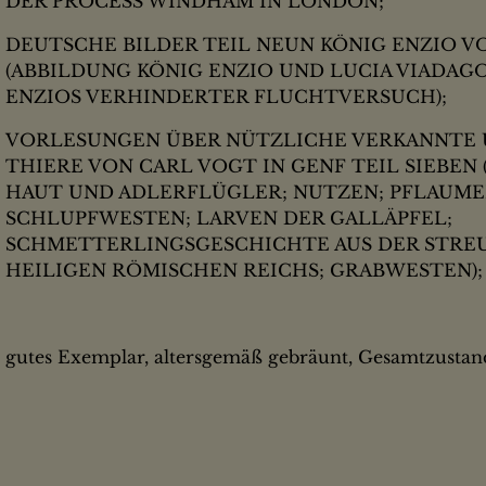
DER PROCESS WINDHAM IN LONDON;
DEUTSCHE BILDER TEIL NEUN KÖNIG ENZIO 
(ABBILDUNG KÖNIG ENZIO UND LUCIA VIADAGO
ENZIOS VERHINDERTER FLUCHTVERSUCH);
VORLESUNGEN ÜBER NÜTZLICHE VERKANNTE
THIERE VON CARL VOGT IN GENF TEIL SIEBEN
HAUT UND ADLERFLÜGLER; NUTZEN; PFLAUM
SCHLUPFWESTEN; LARVEN DER GALLÄPFEL;
SCHMETTERLINGSGESCHICHTE AUS DER STRE
HEILIGEN RÖMISCHEN REICHS; GRABWESTEN);
gutes Exemplar, altersgemäß gebräunt, Gesamtzustan