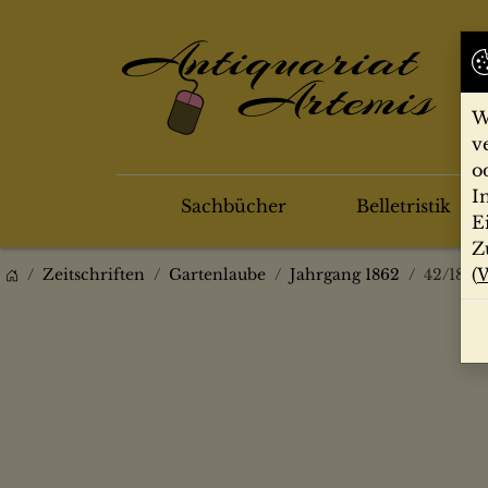
W
v
o
I
Sachbücher
Belletristik
E
Z
(
W
Zeitschriften
Gartenlaube
Jahrgang 1862
42/1862