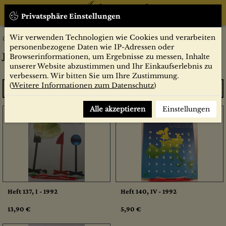
Privatsphäre Einstellungen
Wir verwenden Technologien wie Cookies und verarbeiten
Jahrgang 1992
Zeitschriften
Form
personenbezogene Daten wie IP-Adressen oder
Jahrgang 1992
Browserinformationen, um Ergebnisse zu messen, Inhalte
unserer Website abzustimmen und Ihr Einkaufserlebnis zu
verbessern. Wir bitten Sie um Ihre Zustimmung.
(
Weitere Informationen zum Datenschutz
)
Sortieren
Alle akzeptieren
Einstellungen
Heft 137, I - 1992
Heft 140, IV - 1992
13,90 €
5,90 €