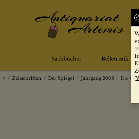
W
v
o
I
Sachbücher
Belletristik
E
Z
(
W
Zeitschriften
Der Spiegel
Jahrgang 2008
Die Geb