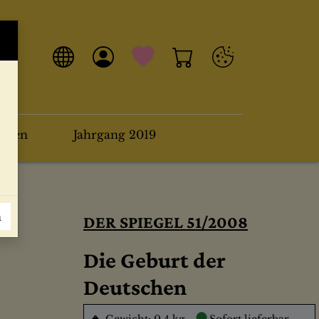
arten
Jahrgang 2019
n
DER SPIEGEL 51/2008
Die Geburt der
Deutschen
●