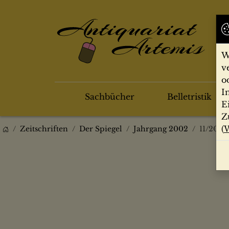
W
v
o
I
Sachbücher
Belletristik
E
Z
(
W
Zeitschriften
Der Spiegel
Jahrgang 2002
11/2002