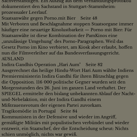
Sachverständigen. Ein Auszug aus dem Verhandlungsprotokoll
dokumentiert den Sachstand in Stuttgart-Stammheim:
prozessualer Leerlauf.
Staatsanwälte gegen Porno.mit Bier Seite 48
Mit Verboten und Beschlagnahme stoppen Staatsorgane immer
häufiger eine neuartige Kinolustbarkeit — Porno mit Bier: Für
Staatsanwälte ist diese Kombination der PamKinos eine
„unzulässige Umgehung" des Porno-Paragraphen. Weil das
Gesetz Porno im Kino verbietet, am Kiosk aber erlaubt, hoffen
nun die Filmverleiher auf das Bundesverfassungsgericht.
AUSLAND
Indira Gandhis Operation „Hari Aum" Seite 82
Ausgerechnet das heilige Hindu-Wort Hari Aum wählte Indiens
Premierministerin Indira Gandhi für ihren Blitzschlag gegen
die Opposition. 116 000 politische Gegner wurden seit den
Morgenstunden des 26. Juni im ganzen Land verhaftet. Der
SPIEGEL ermittelte den bislang unbekannten Ablauf der Nacht-
und-Nebelaktion, mit der Indira Gandhi einem
Mißtrauensvotum der eigenen Partei zuvorkam.
Tragikomödie in Portugal Seite 84
Kommunisten in der Defensive und wieder im Angriff,
gemäßigte Militärs mit populistischen verbündet und wieder
entzweit, ein Staatschef, der die Entscheidung scheut: Nichts
schien unmöglich, nichts war gewiß.