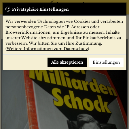
Privatsphäre Einstellungen
Wir verwenden Technologien wie Cookies und verarbeiten
Zeitschriften
Der Spiegel
Jahrgang 1975
36/1975 Der Milliarden Schock
personenbezogene Daten wie IP-Adressen oder
Browserinformationen, um Ergebnisse zu messen, Inhalte
unserer Website abzustimmen und Ihr Einkaufserlebnis zu
verbessern. Wir bitten Sie um Ihre Zustimmung.
(
Weitere Informationen zum Datenschutz
)
Alle akzeptieren
Einstellungen