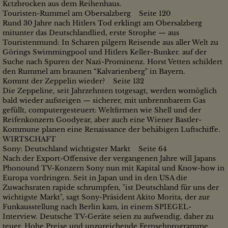
Kctzbrocken aus dem Reihenhaus.
Touristen-Rummel am Obersalzberg Seite 120
Rund 30 Jahre nach Hitlers Tod erklingt am Obersalzberg
mitunter das Deutschlandlied, erste Strophe — aus
Touristenmund: In Scharen pilgern Reisende aus aller Welt zu
Görings Swimmingpool und Hitlers Keller-Bunker. auf der
Suche nach Spuren der Nazi-Prominenz. Horst Vetten schildert
den Rummel am braunen “Kalvarienberg" in Bayern.
Kommt der Zeppelin wieder? Seite 132
Die Zeppeline, seit Jahrzehnten totgesagt, werden womöglich
bald wieder aufsteigen — sicherer, mit unbrennbarem Gas
gefüllt, computergesteuert: Weltfirmen wie Shell und der
Reifenkonzern Goodyear, aber auch eine Wiener Bastler-
Kommune planen eine Renaissance der behäbigen Luftschiffe.
WIRTSCHAFT
Sony: Deutschland wichtigster Markt Seite 64
Nach der Export-Offensive der vergangenen Jahre will Japans
Phonound TV-Konzern Sony nun mit Kapital und Know-how in
Europa vordringen. Seit in Japan und in den USA die
Zuwachsraten rapide schrumpfen, "ist Deutschland für uns der
wichtigste Markt", sagt Sony-Präsident Akito Morita, der zur
Funkausstellung nach Berlin kam, in einem SPIEGEL-
Interview. Deutsche TV-Geräte seien zu aufwendig, daher zu
teuer. Hohe Preise und unzureichende Fernsehprogramme