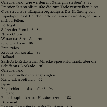
Griechenland: „Sie werden im Gefängnis sterben" S. 92
Premier Karamanlis mußte die zum Tode verurteilten Junta-
Oberen zu lebenslänglich begnadigen. Die Hoffnung von
Papadopoulos & Co. aber, bald entlassen zu werden, soll sich
nicht erfüllen.
Portugal
Stürzt der Premier? 84
Naher Osten
Woran das Sinai-Abkommen
scheitern kann 86
Frankreich
Revolte auf Korsika 89
Holland
SPIEGEL-Redakteurin Mareike Spiess-Hohnholz über die
Sehiffahrts-Blockade 90
Griechenland
Offiziere wollen ihre angeklagten
Kameraden befreien 92
Japan
Englischlernen abschaffen? 94
England
Polizei kapituliert vor Hausbesetzern 108
Dänemark
Bessere Noten für deutsche Touristen 110