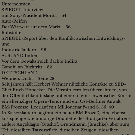
Unternehmen
SPIEGEL-Interview
mit Sony-Präsident Morita 64
Auto-Reifen
Der Wirrwarr auf dem Markt 66
Rohstoffe
SPIEGEL-Report über den Konflikt zwischen Entwicklungs-
und
Industrieländern 96
AUSLAND Indien
Vor dem Gewaltstreich dachte Indira
Gandhi an Rücktritt 82
DEUTSCHLAND
Wehners Draht Seite 28
Seit Jahren hält Herbert Wehner nützliche Kontakte zu SED-
Chef Erich Honecker. Die Vermittlerrollen übernahmen, von
der Öffentlichkeit bislang unbemerkt, ein schwedischer Konsul,
ein ehemaliger Opern-Tenor und ein Ost-Berliner Anwalt.
BM-Prozesse: Leerlauf mit Millionenaufwand S. 36, 40
In Kaiserslautern beginnt ein neuer BM-Prozeß, eine ebenso
kostspielige wie unnötige Doublette des Stuttgarter Verfahrens:
andere Angeklagte (Grashof, Grundmann, Jünschke), aber zum
Teil dieselben Tatvorwürfe, dieselben Zeugen, dieselben