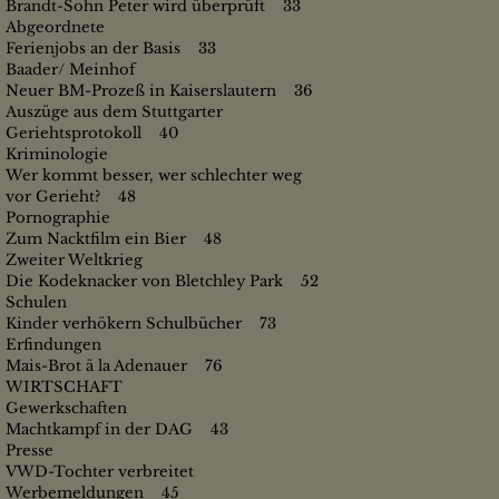
Brandt-Sohn Peter wird überprüft 33
Abgeordnete
Ferienjobs an der Basis 33
Baader/ Meinhof
Neuer BM-Prozeß in Kaiserslautern 36
Auszüge aus dem Stuttgarter
Geriehtsprotokoll 40
Kriminologie
Wer kommt besser, wer schlechter weg
vor Gerieht? 48
Pornographie
Zum Nacktfilm ein Bier 48
Zweiter Weltkrieg
Die Kodeknacker von Bletchley Park 52
Schulen
Kinder verhökern Schulbücher 73
Erfindungen
Mais-Brot ä la Adenauer 76
WIRTSCHAFT
Gewerkschaften
Machtkampf in der DAG 43
Presse
VWD-Tochter verbreitet
Werbemeldungen 45