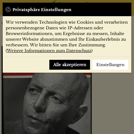
Privatsphäre Einstellungen
Wir verwenden Technologien wie Cookies und verarbeiten
Zeitschriften
Der Spiegel
Jahrgang 1951
50/1951, HÄUSER VON DER STANGE; MINISTER
personenbezogene Daten wie IP-Adressen oder
WILDERMUTH SUCHT HYPOTHEKEN
Browserinformationen, um Ergebnisse zu messen, Inhalte
unserer Website abzustimmen und Ihr Einkaufserlebnis zu
verbessern. Wir bitten Sie um Ihre Zustimmung.
(
Weitere Informationen zum Datenschutz
)
Alle akzeptieren
Einstellungen