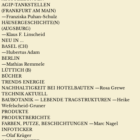
AGIP-TANKSTELLEN
(FRANKFURT AM MAIN)
—Franziska Puhan-Schulz
HÄUSERGESCHICHTE(N)
(AUGSBURG)
—Klaus F. Linscheid
NEU IN ...
BASEL (CH)
—Hubertus Adam
BERLIN
—Mathias Remmele
LÜTTICH (B)
BÜCHER
TRENDS ENERGIE
NACHHALTIGKEIT BEI HOTELBAUTEN —Rosa Grewe
TECHNIK AKTUELL
BAUBOTANIK — LEBENDE TRAGSTRUKTUREN —Heike
Wefelscheid-Gruner
PRODUKTE
PRODUKTBERICHTE
FARBEN, PUTZE, BESCHICHTUNGEN —Marc Nagel
INFOTICKER
—Olaf Krüger