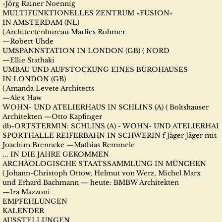
-Jörg Rainer Noennig
MULTIFUNKTIONELLES ZENTRUM »FUSION«
IN AMSTERDAM (NL)
( Architectenbureau Marlies Rohmer
—Robert Uhde
UMSPANNSTATION IN LONDON (GB) ( NORD
—Ellie Stathaki
UMBAU UND AUFSTOCKUNG EINES BÜROHAUSES
IN LONDON (GB)
( Amanda Levete Architects
—Alex Haw
WOHN- UND ATELIERHAUS IN SCHLINS (A) ( Boltshauser
Architekten —Otto Kapfinger
db-ORTSTERMIN: SCHLINS (A) - WOHN- UND ATELIERHAI
SPORTHALLE REIFERBAHN IN SCHWERIN f Jäger Jäger mit
Joachim Brenncke —Mathias Remmele
... IN DIE JAHRE GEKOMMEN
ARCHÄOLOGISCHE STAATSSAMMLUNG IN MÜNCHEN
( Johann-Christoph Ottow, Helmut von Werz, Michel Marx
und Erhard Bachmann — heute: BMBW Architekten
—Ira Mazzoni
EMPFEHLUNGEN
KALENDER
AUSSTELLUNGEN