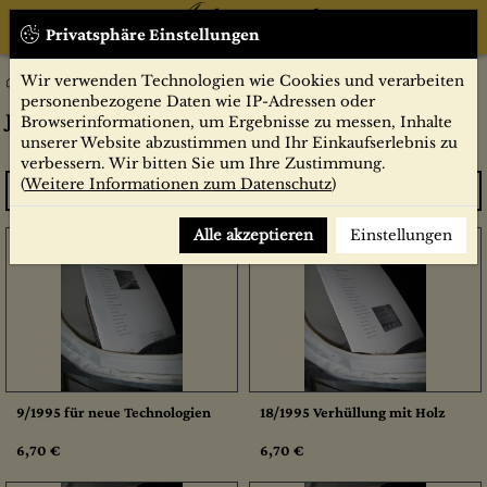
Privatsphäre Einstellungen
Wir verwenden Technologien wie Cookies und verarbeiten
Jahrgang 1995
Zeitschriften
Bauwelt
personenbezogene Daten wie IP-Adressen oder
Jahrgang 1995
Browserinformationen, um Ergebnisse zu messen, Inhalte
unserer Website abzustimmen und Ihr Einkaufserlebnis zu
verbessern. Wir bitten Sie um Ihre Zustimmung.
(
Weitere Informationen zum Datenschutz
)
Sortieren
Alle akzeptieren
Einstellungen
9/1995 für neue Technologien
18/1995 Verhüllung mit Holz
6,70 €
6,70 €