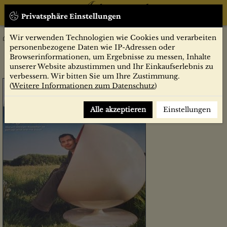
Privatsphäre Einstellungen
Wir verwenden Technologien wie Cookies und verarbeiten
Zeitschriften
Art-Kunstmagazin
Jahrgang 2002
juli 2002, OBJEKTE DER BEGIERDE; WARUM DESIGN
personenbezogene Daten wie IP-Adressen oder
KLASSIKER GEFRAGT SIND; WIE NIE ZUVOR
Browserinformationen, um Ergebnisse zu messen, Inhalte
unserer Website abzustimmen und Ihr Einkaufserlebnis zu
verbessern. Wir bitten Sie um Ihre Zustimmung.
(
Weitere Informationen zum Datenschutz
)
Alle akzeptieren
Einstellungen