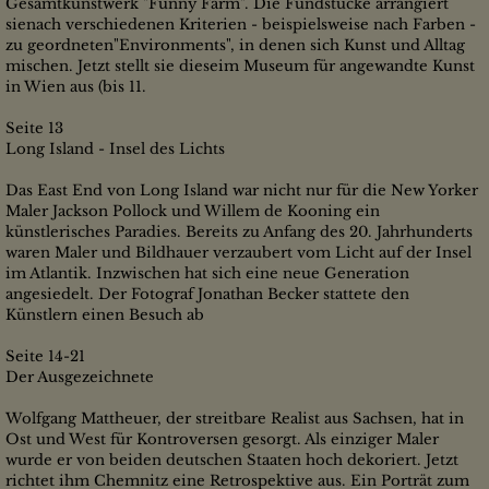
Gesamtkunstwerk "Funny Farm". Die Fundstücke arrangiert
sienach verschiedenen Kriterien - beispielsweise nach Farben -
zu geordneten"Environments", in denen sich Kunst und Alltag
mischen. Jetzt stellt sie dieseim Museum für angewandte Kunst
in Wien aus (bis 11.
Seite 13
Long Island - Insel des Lichts
Das East End von Long Island war nicht nur für die New Yorker
Maler Jackson Pollock und Willem de Kooning ein
künstlerisches Paradies. Bereits zu Anfang des 20. Jahrhunderts
waren Maler und Bildhauer verzaubert vom Licht auf der Insel
im Atlantik. Inzwischen hat sich eine neue Generation
angesiedelt. Der Fotograf Jonathan Becker stattete den
Künstlern einen Besuch ab
Seite 14-21
Der Ausgezeichnete
Wolfgang Mattheuer, der streitbare Realist aus Sachsen, hat in
Ost und West für Kontroversen gesorgt. Als einziger Maler
wurde er von beiden deutschen Staaten hoch dekoriert. Jetzt
richtet ihm Chemnitz eine Retrospektive aus. Ein Porträt zum