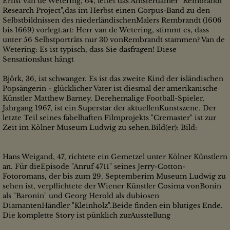
Ernst van de Wetering, 64, leitet das Amsterdamer "Rembrandt
Research Project",das im Herbst einen Corpus-Band zu den
Selbstbildnissen des niederländischenMalers Rembrandt (1606
bis 1669) vorlegt.art: Herr van de Wetering, stimmt es, dass
unter 56 Selbstporträts nur 30 vonRembrandt stammen? Van de
Wetering: Es ist typisch, dass Sie dasfragen! Diese
Sensationslust hängt
Björk, 36, ist schwanger. Es ist das zweite Kind der isländischen
Popsängerin - glücklicher Vater ist diesmal der amerikanische
Künstler Matthew Barney. Derehemalige Football-Spieler,
Jahrgang 1967, ist ein Superstar der aktuellenKunstszene. Der
letzte Teil seines fabelhaften Filmprojekts "Cremaster" ist zur
Zeit im Kölner Museum Ludwig zu sehen.Bild(er): Bild:
Hans Weigand, 47, richtete ein Gemetzel unter Kölner Künstlern
an. Für dieEpisode "Anruf 4711" seines Jerry-Cotton-
Fotoromans, der bis zum 29. Septemberim Museum Ludwig zu
sehen ist, verpflichtete der Wiener Künstler Cosima vonBonin
als "Baronin" und Georg Herold als dubiosen
DiamantenHändler "Kleinholz".Beide finden ein blutiges Ende.
Die komplette Story ist pünklich zurAusstellung