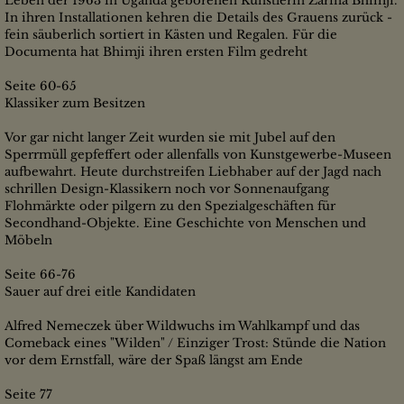
Leben der 1963 in Uganda geborenen Künstlerin Zarina Bhimji.
In ihren Installationen kehren die Details des Grauens zurück -
fein säuberlich sortiert in Kästen und Regalen. Für die
Documenta hat Bhimji ihren ersten Film gedreht
Seite 60-65
Klassiker zum Besitzen
Vor gar nicht langer Zeit wurden sie mit Jubel auf den
Sperrmüll gepfeffert oder allenfalls von Kunstgewerbe-Museen
aufbewahrt. Heute durchstreifen Liebhaber auf der Jagd nach
schrillen Design-Klassikern noch vor Sonnenaufgang
Flohmärkte oder pilgern zu den Spezialgeschäften für
Secondhand-Objekte. Eine Geschichte von Menschen und
Möbeln
Seite 66-76
Sauer auf drei eitle Kandidaten
Alfred Nemeczek über Wildwuchs im Wahlkampf und das
Comeback eines "Wilden" / Einziger Trost: Stünde die Nation
vor dem Ernstfall, wäre der Spaß längst am Ende
Seite 77