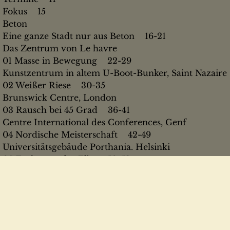
Fokus 15
Beton
Eine ganze Stadt nur aus Beton 16-21
Das Zentrum von Le havre
01 Masse in Bewegung 22-29
Kunstzentrum in altem U-Boot-Bunker, Saint Nazaire
02 Weißer Riese 30-35
Brunswick Centre, London
03 Rausch bei 45 Grad 36-41
Centre International des Conferences, Genf
04 Nordische Meisterschaft 42-49
Universitätsgebäude Porthania. Helsinki
05 Zacken an der Elbe 50-53
Wasserfahrtzentren um in Dresden-Blasewitz
Kampf gegen den Rost 54-59
Verfahren zur Instandsetzung von Sichtbetonfassade
Handarbeit mit Tiefenwirkung 60-63
Wie sich Sichtbetonfassaden denkmalgerecht instands