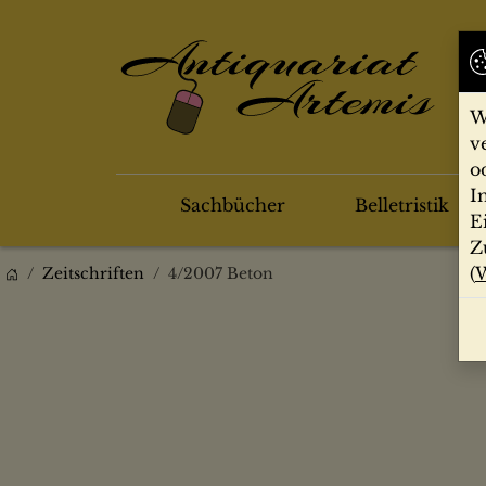
W
v
o
I
Sachbücher
Belletristik
E
Z
(
W
Zeitschriften
4/2007 Beton