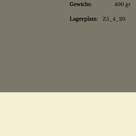
Gewicht:
400 gr
Lagerplatz:
Z5_4_20
n
etzen lassen