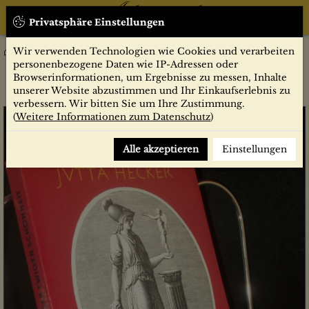
Privatsphäre Einstellungen
Wir verwenden Technologien wie Cookies und verarbeiten
Sachbücher
Traum der ewigen Schönheit : Der Lebensroman Johann
personenbezogene Daten wie IP-Adressen oder
Joachim Winckelmanns / Jutta Hecker
Browserinformationen, um Ergebnisse zu messen, Inhalte
unserer Website abzustimmen und Ihr Einkaufserlebnis zu
verbessern. Wir bitten Sie um Ihre Zustimmung.
(
Weitere Informationen zum Datenschutz
)
Alle akzeptieren
Einstellungen