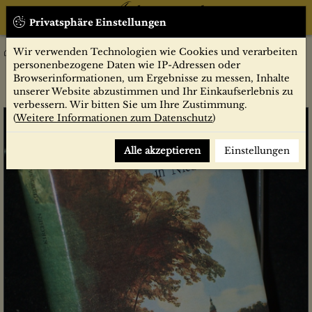
Privatsphäre Einstellungen
Wir verwenden Technologien wie Cookies und verarbeiten
Sachbücher
Religion
Dome, Kirchen und Klöster in Niedersachsen : Nach alten
personenbezogene Daten wie IP-Adressen oder
Vorlagen / Ulrich Stille
Browserinformationen, um Ergebnisse zu messen, Inhalte
unserer Website abzustimmen und Ihr Einkaufserlebnis zu
verbessern. Wir bitten Sie um Ihre Zustimmung.
(
Weitere Informationen zum Datenschutz
)
Alle akzeptieren
Einstellungen