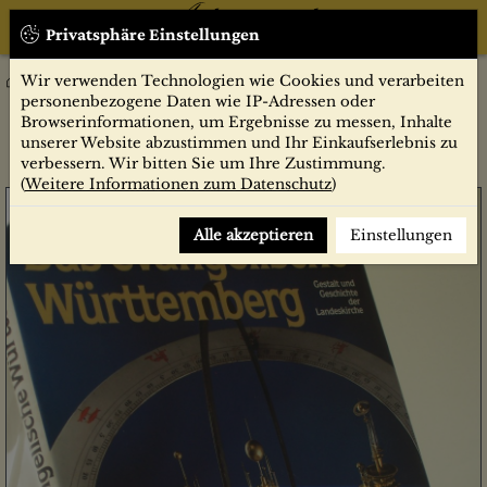
Privatsphäre Einstellungen
Wir verwenden Technologien wie Cookies und verarbeiten
Sachbücher
Religion
Das evangelische Württemberg : Gestalt u. Geschichte d.
personenbezogene Daten wie IP-Adressen oder
Landeskirche / hrsg. von Ulrich Fick. Mit e. Geleitw. von Hans
Browserinformationen, um Ergebnisse zu messen, Inhalte
von Keler. Hrsg. im Auftr. d. Evang. Oberkirchenrats, Stuttgart
unserer Website abzustimmen und Ihr Einkaufserlebnis zu
verbessern. Wir bitten Sie um Ihre Zustimmung.
(
Weitere Informationen zum Datenschutz
)
Alle akzeptieren
Einstellungen