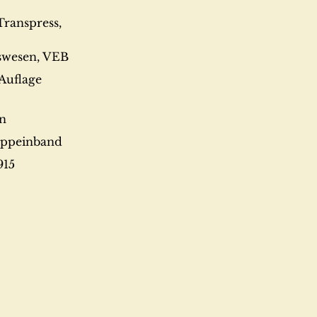
 Transpress,
swesen, VEB
 Auflage
en
appeinband
915