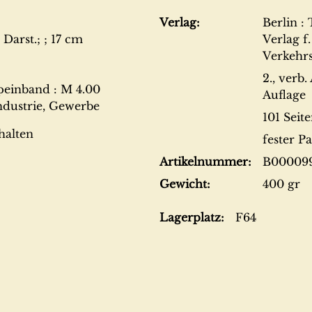
Verlag:
Berlin :
Darst.; ; 17 cm
Verlag f.
Verkehr
2., verb.
peinband : M 4.00
Auflage
Industrie, Gewerbe
101 Seit
halten
fester P
Artikelnummer:
B00009
Gewicht:
400 gr
Lagerplatz:
F64