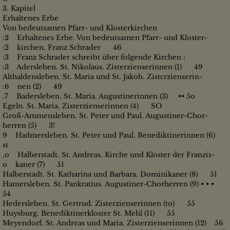
3. Kapitel
Erhaltenes Erbe
Von bedeutsamen Pfarr- und Klosterkirchen
:2 Erhaltenes Erbe. Von bedeutsamen Pfarr- und Kloster-
:2 kirchen. Franz Schrader 46
:3 Franz Schrader schreibt über folgende Kirchen :
:3 Adersleben. St. Nikolaus. Zisterzienserinnen (1) 49
Althaldensleben. St. Maria und St. Jakob. Zistcrzienserin-
:6 nen (2) 49
.7 Badersleben. St. Maria. Augustinerinnen (3) •• 5o
Egeln. St. Maria. Zisterzienserinnen (4) SO
Groß-Ammensleben. St. Peter und Paul. Augustiner-Chor-
herren (5) 3!
9 Hadmersleben. St. Peter und Paul. Benediktinerinnen (6)
st
,o Halberstadt. St. Andreas. Kirche und Kloster der Franzis-
o kaner (7) 51
Halberstadt. St. Katharina und Barbara. Dominikaner (8) 51
Hamersleben. St. Pankratius. Augustiner-Chorherren (9) • • •
54
Hedersleben. St. Gertrud. Zisterzienserinnen (to) 55
Huysburg. Benediktinerkloster St. Mehl (11) 55
Meyendorf. St. Andreas und Maria. Zisterzienserinnen (12) 56