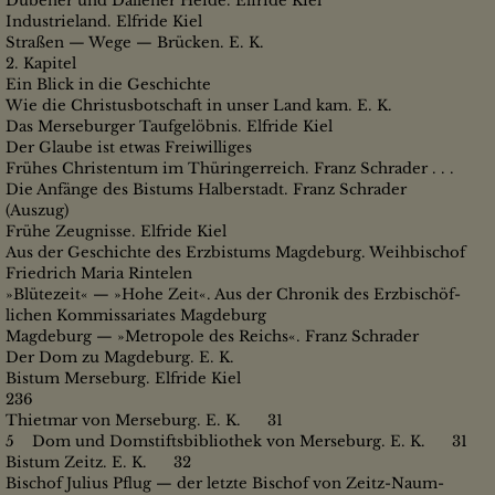
Dübener und Dallener Heide. Elfride Kiel
Industrieland. Elfride Kiel
Straßen — Wege — Brücken. E. K.
2. Kapitel
Ein Blick in die Geschichte
Wie die Christusbotschaft in unser Land kam. E. K.
Das Merseburger Taufgelöbnis. Elfride Kiel
Der Glaube ist etwas Freiwilliges
Frühes Christentum im Thüringerreich. Franz Schrader . . .
Die Anfänge des Bistums Halberstadt. Franz Schrader
(Auszug)
Frühe Zeugnisse. Elfride Kiel
Aus der Geschichte des Erzbistums Magdeburg. Weihbischof
Friedrich Maria Rintelen
»Blütezeit« — »Hohe Zeit«. Aus der Chronik des Erzbischöf-
lichen Kommissariates Magdeburg
Magdeburg — »Metropole des Reichs«. Franz Schrader
Der Dom zu Magdeburg. E. K.
Bistum Merseburg. Elfride Kiel
236
Thietmar von Merseburg. E. K. 31
5 Dom und Domstiftsbibliothek von Merseburg. E. K. 31
Bistum Zeitz. E. K. 32
Bischof Julius Pflug — der letzte Bischof von Zeitz-Naum-