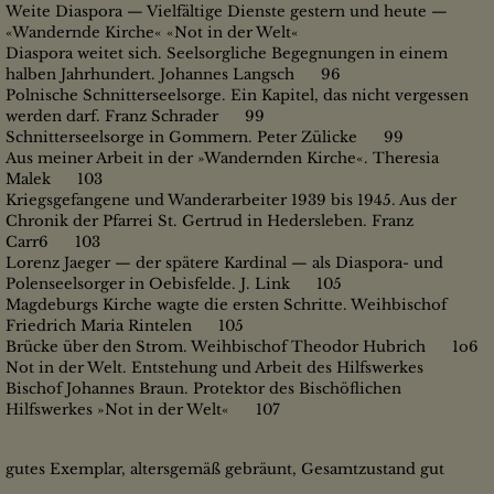
Weite Diaspora — Vielfältige Dienste gestern und heute —
«Wandernde Kirche« «Not in der Welt«
Diaspora weitet sich. Seelsorgliche Begegnungen in einem
halben Jahrhundert. Johannes Langsch 96
Polnische Schnitterseelsorge. Ein Kapitel, das nicht vergessen
werden darf. Franz Schrader 99
Schnitterseelsorge in Gommern. Peter Zülicke 99
Aus meiner Arbeit in der »Wandernden Kirche«. Theresia
Malek 103
Kriegsgefangene und Wanderarbeiter 1939 bis 1945. Aus der
Chronik der Pfarrei St. Gertrud in Hedersleben. Franz
Carr6 103
Lorenz Jaeger — der spätere Kardinal — als Diaspora- und
Polenseelsorger in Oebisfelde. J. Link 105
Magdeburgs Kirche wagte die ersten Schritte. Weihbischof
Friedrich Maria Rintelen 105
Brücke über den Strom. Weihbischof Theodor Hubrich 1o6
Not in der Welt. Entstehung und Arbeit des Hilfswerkes
Bischof Johannes Braun. Protektor des Bischöflichen
Hilfswerkes »Not in der Welt« 107
gutes Exemplar, altersgemäß gebräunt, Gesamtzustand gut