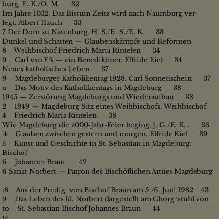
burg. E. K./O. M. 32
Im Jahre 1032. Das Bistum Zeitz wird nach Naumburg ver-
legt. Albert Hauch 33
7 Der Dom zu Naumburg. H. S./E. S./E. K. 33
Dunkel und Schatten — Glaubenskämpfe und Reformen
8 Weihbischof Friedrich Maria Rintelen 34
9 Carl van Eß — ein Benediktiner. Elfride Kiel 34
Neues katholisches Leben 37
9 Magdeburger Katholikentag 1928. Carl Sonnenschein 37
o Das Motiv des Katholikentags in Magdeburg 38
1945 — Zerstörung Magdeburgs und Wiederaufbau 38
2 1949 — Magdeburg Sitz eines Weihbischofs. Weihbischof
4 Friedrich Maria Rintelen 38
Wie Magdeburg die z000-Jahr-Feier beging. J. G./E. K. . 38
'4 Glauben zwischen gestern und morgen. Elfride Kiel 39
5 Kunst und Geschichte in St. Sebastian in Magdeburg.
Bischof
6 Jobannes Braun 42
6 Sankt Norbert — Patron des Bischöflichen Amtes Magdeburg
:8 Aus der Predigt von Bischof Braun am 5./6. Juni 1982 43
9 Das Leben des hl. Norbert dargestellt am Chorgestühl von
to St. Sebastian Bischof Johannes Braun 44
tr