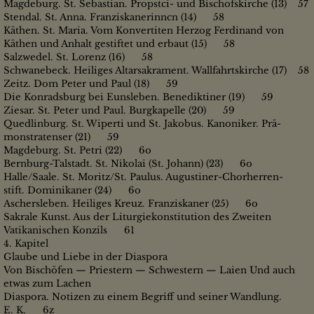
Magdeburg. St. Sebastian. Propstci- und Bischofskirche (13) 57
Stendal. St. Anna. Franziskanerinncn (14) 58
Käthen. St. Maria. Vom Konvertiten Herzog Ferdinand von
Käthen und Anhalt gestiftet und erbaut (15) 58
Salzwedel. St. Lorenz (16) 58
Schwanebeck. Heiliges Altarsakrament. Wallfahrtskirche (17) 58
Zeitz. Dom Peter und Paul (18) 59
Die Konradsburg bei Eunsleben. Benediktiner (19) 59
Ziesar. St. Peter und Paul. Burgkapelle (20) 59
Quedlinburg. St. Wiperti und St. Jakobus. Kanoniker. Prä-
monstratenser (21) 59
Magdeburg. St. Petri (22) 6o
Bernburg-Talstadt. St. Nikolai (St. Johann) (23) 6o
Halle/Saale. St. Moritz/St. Paulus. Augustiner-Chorherren-
stift. Dominikaner (24) 6o
Aschersleben. Heiliges Kreuz. Franziskaner (25) 6o
Sakrale Kunst. Aus der Liturgiekonstitution des Zweiten
Vatikanischen Konzils 61
4. Kapitel
Glaube und Liebe in der Diaspora
Von Bischöfen — Priestern — Schwestern — Laien Und auch
etwas zum Lachen
Diaspora. Notizen zu einem Begriff und seiner Wandlung.
E. K. 6z