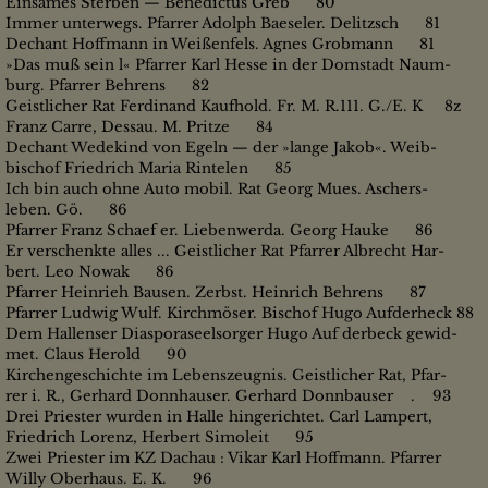
Einsames Sterben — Benedictus Greb 80
Immer unterwegs. Pfarrer Adolph Baeseler. Delitzsch 81
Dechant Hoffmann in Weißenfels. Agnes Grobmann 81
»Das muß sein l« Pfarrer Karl Hesse in der Domstadt Naum-
burg. Pfarrer Behrens 82
Geistlicher Rat Ferdinand Kaufhold. Fr. M. R.111. G./E. K 8z
Franz Carre, Dessau. M. Pritze 84
Dechant Wedekind von Egeln — der »lange Jakob«. Weib-
bischof Friedrich Maria Rintelen 85
Ich bin auch ohne Auto mobil. Rat Georg Mues. Aschers-
leben. Gö. 86
Pfarrer Franz Schaef er. Liebenwerda. Georg Hauke 86
Er verschenkte alles ... Geistlicher Rat Pfarrer Albrecht Har-
bert. Leo Nowak 86
Pfarrer Heinrieh Bausen. Zerbst. Heinrich Behrens 87
Pfarrer Ludwig Wulf. Kirchmöser. Bischof Hugo Aufderheck 88
Dem Hallenser Diasporaseelsorger Hugo Auf derbeck gewid-
met. Claus Herold 90
Kirchengeschichte im Lebenszeugnis. Geistlicher Rat, Pfar-
rer i. R., Gerhard Donnhauser. Gerhard Donnbauser . 93
Drei Priester wurden in Halle hingerichtet. Carl Lampert,
Friedrich Lorenz, Herbert Simoleit 95
Zwei Priester im KZ Dachau : Vikar Karl Hoffmann. Pfarrer
Willy Oberhaus. E. K. 96