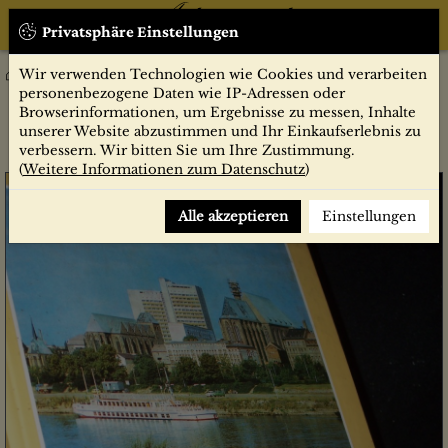
Privatsphäre Einstellungen
Wir verwenden Technologien wie Cookies und verarbeiten
Sachbücher
Kirche - gestern und heute : zwischen Elbe u. Saale, Börde u.
personenbezogene Daten wie IP-Adressen oder
Bode ; e. Magdeburgbuch / hrsg. von Johannes Braun. Zsgest. u.
Browserinformationen, um Ergebnisse zu messen, Inhalte
bearb. von Elfride Kiel
unserer Website abzustimmen und Ihr Einkaufserlebnis zu
verbessern. Wir bitten Sie um Ihre Zustimmung.
(
Weitere Informationen zum Datenschutz
)
Alle akzeptieren
Einstellungen