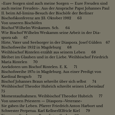
»Eure Sorgen sind auch meine Sorgen — Eure Freuden sind
auch meine Freuden«. Aus der Ansprache Papst Johannes Paul
Il. beim Ad-limina-Besuch der Bischöfe der Berliner
Bischofskonferenz am 23. Oktober 1982 63
Von unseren Bischöfen
Bischof Wilhelm Weskamm. Scb. 64
Wie Bischof Wilhelm Weskamm seine Arbeit in der Dia-
spora sah 67
Hirte, Vater und Seelsorger in der Diaspora. Josef Gülden 67
Bischofsweihe 1952 in Magdeburg 68
Weihbischof Rintelen erzählt aus seinem Leben 68
Bleibet im Glauben und in der Liebe. Weihbischof Friedrich
Maria Rintelen 70
Anekdoten um Bischof Rintelen. E. K. 71
Bischofsweihe 197o in Magdeburg. Aus einer Predigt von
Kardinal Bengscb 72
Bischof Johannes Braun sehreibt über sich selbst 74
Weihbischof Theodor Hubrich schreibt seinen Lebenslauf
75
Momentaufnahmen. Weihbischof Theodor Hubrich 77
Von unseren Priestern — Diaspora-«Veterane«
Sie gaben ihr Leben. Pfarrer Friedrich Anton Harbort und
Schwester Perpetua. Karl KellnerlElfricle Kiel 79