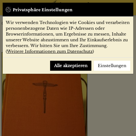
Privatsphäre Einstellungen
Wir verwenden Technologien wie Cookies und verarbeiten
Sachbücher
Historische Waffen : Kurze Entwicklungsgeschichte d. Waffen
personenbezogene Daten wie IP-Adressen oder
vom Frühfeudalismus bis zum 17. Jh. / Heinrich Müller. Zeichngn:
Browserinformationen, um Ergebnisse zu messen, Inhalte
Weidner-Böhm
unserer Website abzustimmen und Ihr Einkaufserlebnis zu
verbessern. Wir bitten Sie um Ihre Zustimmung.
(
Weitere Informationen zum Datenschutz
)
Alle akzeptieren
Einstellungen