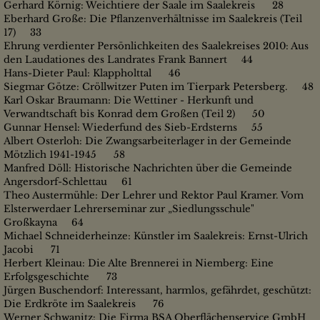
Gerhard Körnig: Weichtiere der Saale im Saalekreis 28
Eberhard Große: Die Pflanzenverhältnisse im Saalekreis (Teil
17) 33
Ehrung verdienter Persönlichkeiten des Saalekreises 2010: Aus
den Laudationes des Landrates Frank Bannert 44
Hans-Dieter Paul: Klappholttal 46
Siegmar Götze: Cröllwitzer Puten im Tierpark Petersberg. 48
Karl Oskar Braumann: Die Wettiner - Herkunft und
Verwandtschaft bis Konrad dem Großen (Teil 2) 50
Gunnar Hensel: Wiederfund des Sieb-Erdsterns 55
Albert Osterloh: Die Zwangsarbeiterlager in der Gemeinde
Mötzlich 1941-1945 58
Manfred Döll: Historische Nachrichten über die Gemeinde
Angersdorf-Schlettau 61
Theo Austermühle: Der Lehrer und Rektor Paul Kramer. Vom
Elsterwerdaer Lehrerseminar zur „Siedlungsschule"
Großkayna 64
Michael Schneiderheinze: Künstler im Saalekreis: Ernst-Ulrich
Jacobi 71
Herbert Kleinau: Die Alte Brennerei in Niemberg: Eine
Erfolgsgeschichte 73
Jürgen Buschendorf: Interessant, harmlos, gefährdet, geschützt:
Die Erdkröte im Saalekreis 76
Werner Schwanitz: Die Firma BSA Oberflächenservice GmbH