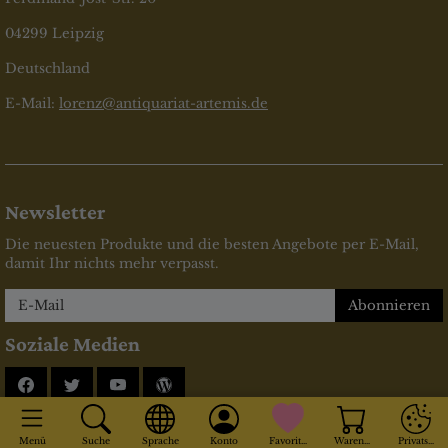
04299 Leipzig
Deutschland
E-Mail:
lorenz@antiquariat-artemis.de
Newsletter
Die neuesten Produkte und die besten Angebote per E-Mail,
damit Ihr nichts mehr verpasst.
Newsletter
Abonnieren
Soziale Medien
Facebook
Twitter
YouTube
Blog
* inkl. MwSt., zzgl.
Versandkosten
Menü
Suche
Sprache
Konto
Favoriten
Warenkorb
Privatsphä