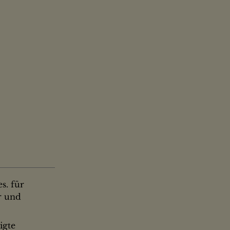
s. für
r und
gte