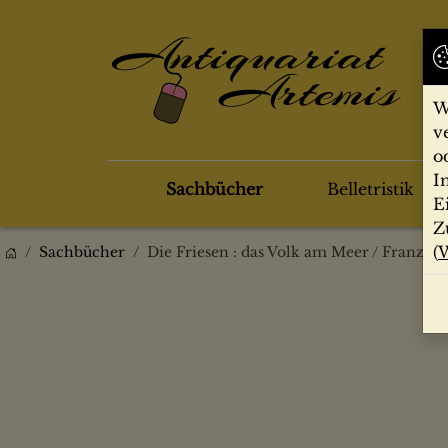
W
v
o
I
Sachbücher
Belletristik
E
Z
(
W
Sachbücher
Die Friesen : das Volk am Meer / Franz K