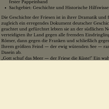
fester Pappeinband
Sachgebiet: Geschichte und Historische Hilfswiss
Die Geschichte der Friesen ist in ihrer Dramatik und 
zugleich ein erregendes Dokument deutscher Geschi
geachtet und gefürchtet lebten sie an der südlichen N
verteidigten ihr Land gegen alle fremden Eindringlin
Römer, dann gegen die Franken und schließlich geg
Ihrem größten Feind — der ewig wütenden See — ran
Dasein ab.
„Gott schuf das Meer — der Friese die Küste!" Ein wa
um den Erhalt dieses Landes gegen den "Blanken Han
Könige, Häuptlinge, Grafen und Fürsten und wieder 
Spitze dieses Landes.
Friesen aber zogen hinaus, als Kaufleute und Forscher
Seefahrer. Ihre Koggen wurden jenen der Hanse zum 
Friesische Häuptlinge versammelten sich unter dem 
Theelacht, nunmehr 1100 Jahre alt, ist heute noch ein
Gemeinschaft der Friesen.