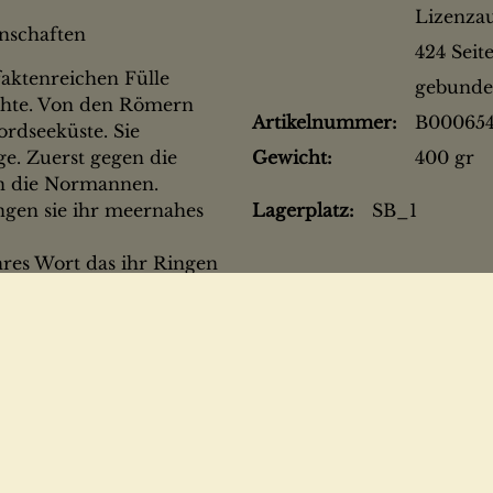
Lizenzau
enschaften
424 Seit
faktenreichen Fülle
gebunde
chte. Von den Römern
Artikelnummer:
B00065
ordseeküste. Sie
ge. Zuerst gegen die
Gewicht:
400 gr
en die Normannen.
gen sie ihr meernahes
Lagerplatz:
SB_1
hres Wort das ihr Ringen
s" aufzeigt. Herzöge und
Könige standen an der
, als Abenteurer und
Vorbild.
Upstalsboom; die
e funktionierende