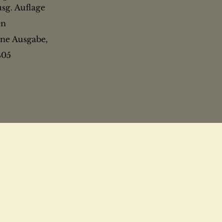
sg. Auflage
en
ne Ausgabe,
405